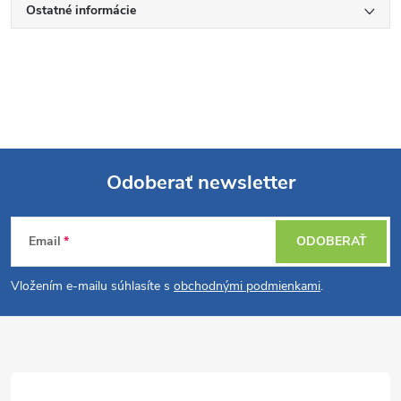
Ostatné informácie
Odoberať newsletter
Z
Email
ODOBERAŤ
á
Vložením e-mailu súhlasíte s
obchodnými podmienkami
.
p
ä