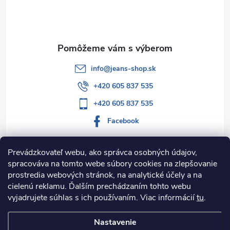
t
i
e
info
@
jeans-shop.sk
+420 605 837 535
+420 605 837 535
Facebook
Prevádzkovateľ webu, ako správca osobných údajov,
spracováva na tomto webe súbory cookies na zlepšovanie
Informácie pre vás
prostredia webových stránok, na analytické účely a na
cielenú reklamu. Ďalším prechádzaním tohto webu
Kategórie
vyjadrujete súhlas s ich používaním. Viac informácií
tu
.
Nastavenie