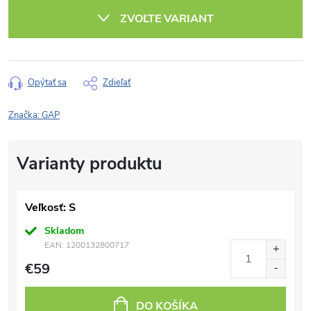
cena:
ZVOĽTE VARIANT
Opýtať sa
Zdieľať
Značka:
GAP
Veľkosť: S
Skladom
EAN:
1200132800717
€59
DO KOŠÍKA