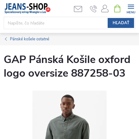
Prejsť
NÁKUPN
KOŠÍK
na
obsah
HĽADAŤ
Pánské košele ostatné
GAP Pánská Košile oxford
logo oversize 887258-03