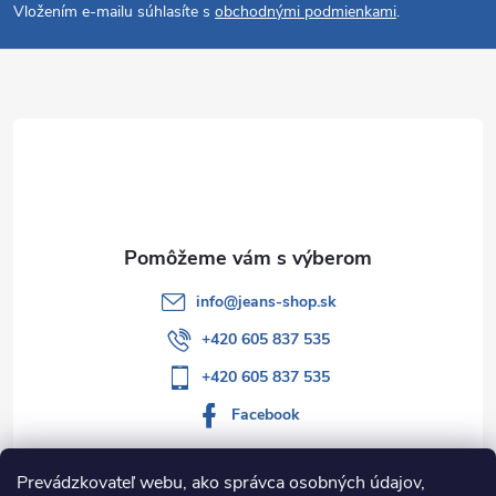
Vložením e-mailu súhlasíte s
obchodnými podmienkami
.
p
ä
t
i
e
info
@
jeans-shop.sk
+420 605 837 535
+420 605 837 535
Facebook
Prevádzkovateľ webu, ako správca osobných údajov,