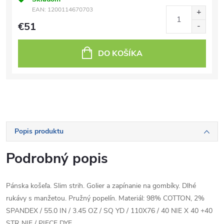
EAN:
1200114670703
€51
DO KOŠÍKA
Popis produktu
Podrobný popis
Pánska košeľa. Slim strih. Golier a zapínanie na gombíky. Dlhé
rukávy s manžetou. Pružný popelín. Materiál: 98% COTTON, 2%
SPANDEX / 55.0 IN / 3.45 OZ / SQ YD / 110X76 / 40 NIE X 40 +40
STR NIE / PIECE DYE