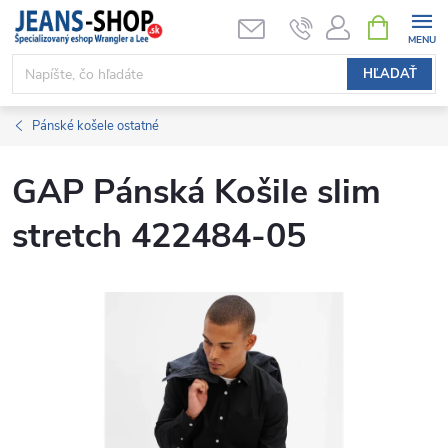
Prejsť
NÁKUPN
KOŠÍK
na
obsah
HĽADAŤ
Pánské košele ostatné
GAP Pánská Košile slim
stretch 422484-05