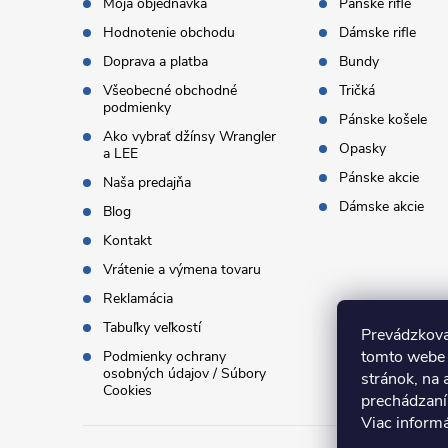
t
Moja objednávka
Pánske rifle
Hodnotenie obchodu
Dámske rifle
i
Doprava a platba
Bundy
Všeobecné obchodné
Tričká
e
podmienky
Pánske košele
Ako vybrať džínsy Wrangler
Opasky
a LEE
Pánske akcie
Naša predajňa
Dámske akcie
Blog
Kontakt
Vrátenie a výmena tovaru
Reklamácia
Tabuľky veľkostí
Prevádzkova
tomto webe 
Podmienky ochrany
osobných údajov / Súbory
stránok, na 
Cookies
prechádzaní
Viac inform