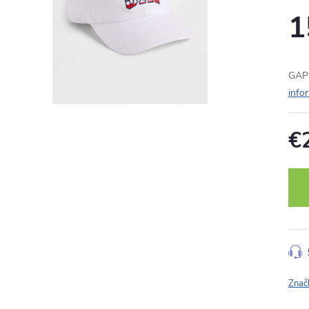
1
GAP 
info
€
Jedn
cena
Znač