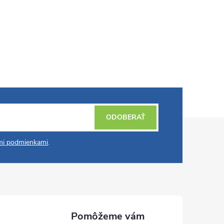
ODOBERAŤ
i podmienkami
.