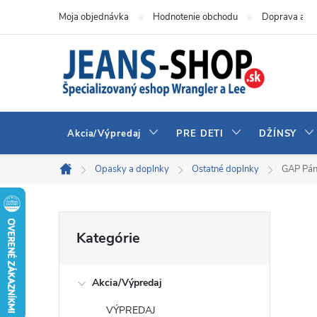
Prejsť
Moja objednávka
Hodnotenie obchodu
Doprava a pl
na
obsah
Akcia/Výpredaj
PRE DETI
DŽÍNSY
Opasky a doplnky
Ostatné doplnky
GAP Pán
Domov
B
Preskočiť
Kategórie
kategórie
o
Akcia/Výpredaj
č
VÝPREDAJ