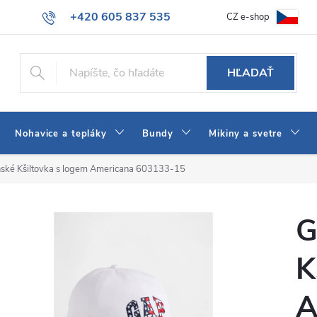
+420 605 837 535
CZ e-shop
atba
Všeobecné obchodné podmienky
Ako vybrať džínsy Wrangler
info@jeans-shop.sk
HĽADAŤ
Nohavice a tepláky
Bundy
Mikiny a svetre
ské Kšiltovka s logem Americana 603133-15
G
K
A