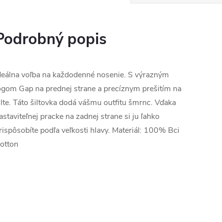
Podrobný popis
deálna voľba na každodenné nosenie. S výrazným
ogom Gap na prednej strane a precíznym prešitím na
ilte. Táto šiltovka dodá vášmu outfitu šmrnc. Vďaka
astaviteľnej pracke na zadnej strane si ju ľahko
rispôsobíte podľa veľkosti hlavy. Materiál: 100% Bci
otton