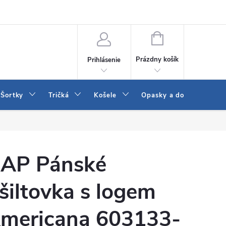
 a LEE
Naša predajňa
Blog
Kontakt
Vrátenie a výmena to
NÁKUPNÝ
KOŠÍK
Prázdny košík
Prihlásenie
Šortky
Tričká
Košele
Opasky a doplnky
AP Pánské
šiltovka s logem
mericana 603133-