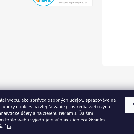
teľ webu, ako správca osobných údajov, spracováva na
súbory cookies na zlepšovanie prostredia webových
analytické účely a na cielenú reklamu. Ďalším
m tohto webu vyjadrujete súhlas s ich používaním.
ácií
tu
.