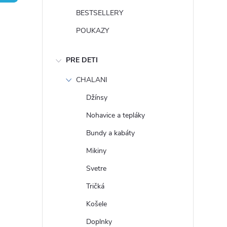
n
BESTSELLERY
ý
POUKAZY
p
PRE DETI
a
CHALANI
Džínsy
n
Nohavice a tepláky
e
Bundy a kabáty
Mikiny
l
Svetre
Tričká
Košele
Doplnky