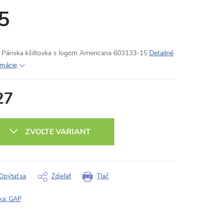
5
Pánska kšiltovka s logom Americana 603133-15
Detailné
rmácie
27
otková
:
ZVOĽTE VARIANT
Opýtať sa
Zdieľať
Tlač
ka:
GAP