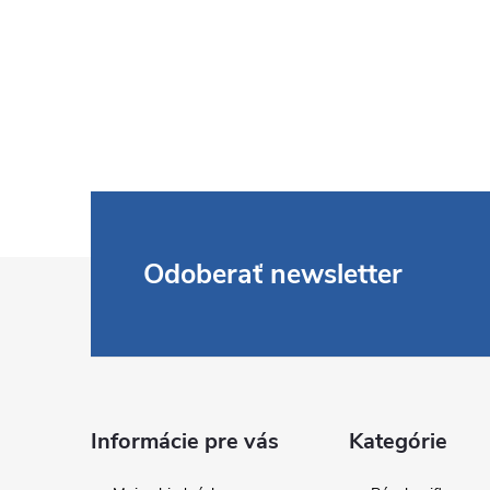
Z
Odoberať newsletter
á
p
ä
Informácie pre vás
Kategórie