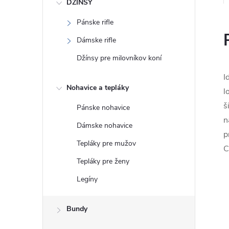
DŽÍNSY
Pánske rifle
Dámske rifle
Džínsy pre milovníkov koní
I
Nohavice a tepláky
l
š
Pánske nohavice
n
Dámske nohavice
p
Tepláky pre mužov
C
Tepláky pre ženy
Legíny
Bundy