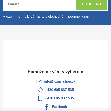
Email
ODOBERAŤ
á
Vložením e-mailu súhlasíte s
obchodnými podmienkami
.
p
ä
t
i
e
info
@
jeans-shop.sk
+420 605 837 535
+420 605 837 535
Facebook