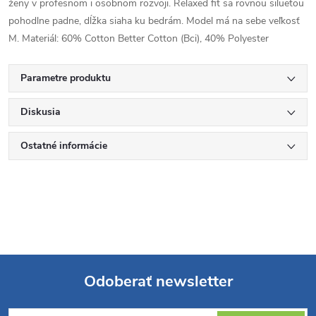
ženy v profesnom i osobnom rozvoji. Relaxed fit sa rovnou siluetou
pohodlne padne, dĺžka siaha ku bedrám. Model má na sebe veľkosť
M. Materiál: 60% Cotton Better Cotton (Bci), 40% Polyester
Parametre produktu
Diskusia
Ostatné informácie
Odoberať newsletter
Z