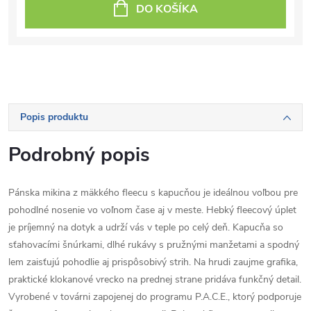
DO KOŠÍKA
Popis produktu
Podrobný popis
Pánska mikina z mäkkého fleecu s kapucňou je ideálnou voľbou pre
pohodlné nosenie vo voľnom čase aj v meste. Hebký fleecový úplet
je príjemný na dotyk a udrží vás v teple po celý deň. Kapucňa so
sťahovacími šnúrkami, dlhé rukávy s pružnými manžetami a spodný
lem zaisťujú pohodlie aj prispôsobivý strih. Na hrudi zaujme grafika,
praktické klokanové vrecko na prednej strane pridáva funkčný detail.
Vyrobené v továrni zapojenej do programu P.A.C.E., ktorý podporuje