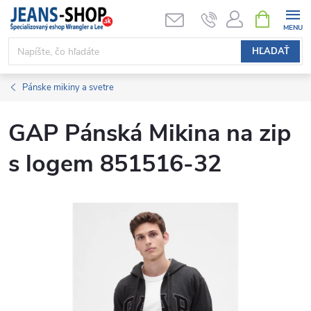
Prejsť
NÁKUPN
KOŠÍK
na
obsah
HĽADAŤ
Pánske mikiny a svetre
GAP Pánská Mikina na zip
s logem 851516-32