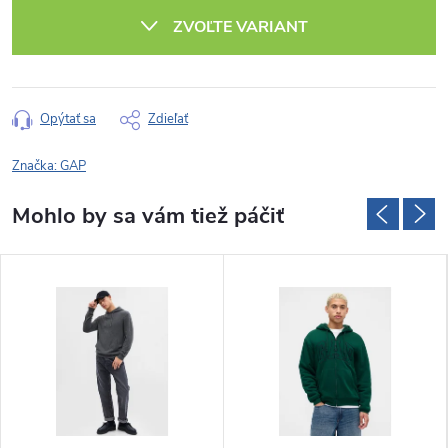
cena:
ZVOĽTE VARIANT
Opýtať sa
Zdieľať
Značka:
GAP