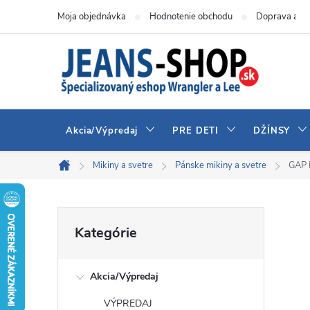
Prejsť
Moja objednávka
Hodnotenie obchodu
Doprava a pl
na
obsah
Akcia/Výpredaj
PRE DETI
DŽÍNSY
Mikiny a svetre
Pánske mikiny a svetre
GAP 
Domov
B
Preskočiť
Kategórie
kategórie
o
Akcia/Výpredaj
č
VÝPREDAJ