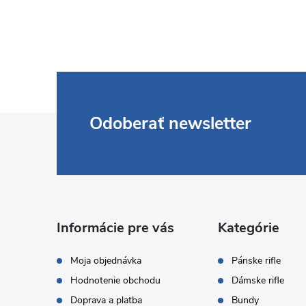
Z
Odoberať newsletter
á
p
ä
Informácie pre vás
Kategórie
t
Moja objednávka
Pánske rifle
Hodnotenie obchodu
Dámske rifle
i
Doprava a platba
Bundy