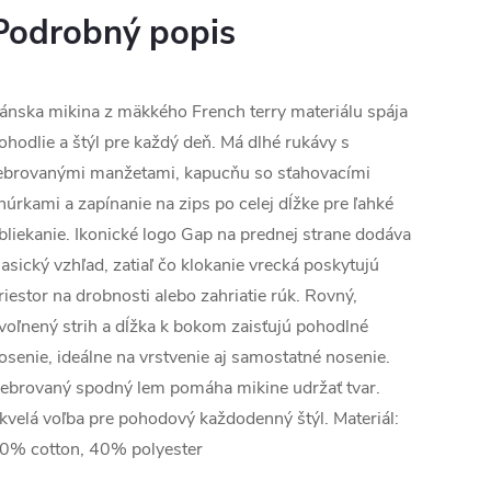
Podrobný popis
ánska mikina z mäkkého French terry materiálu spája
ohodlie a štýl pre každý deň. Má dlhé rukávy s
ebrovanými manžetami, kapucňu so sťahovacími
núrkami a zapínanie na zips po celej dĺžke pre ľahké
bliekanie. Ikonické logo Gap na prednej strane dodáva
lasický vzhľad, zatiaľ čo klokanie vrecká poskytujú
riestor na drobnosti alebo zahriatie rúk. Rovný,
voľnený strih a dĺžka k bokom zaisťujú pohodlné
osenie, ideálne na vrstvenie aj samostatné nosenie.
ebrovaný spodný lem pomáha mikine udržať tvar.
kvelá voľba pre pohodový každodenný štýl. Materiál:
0% cotton, 40% polyester