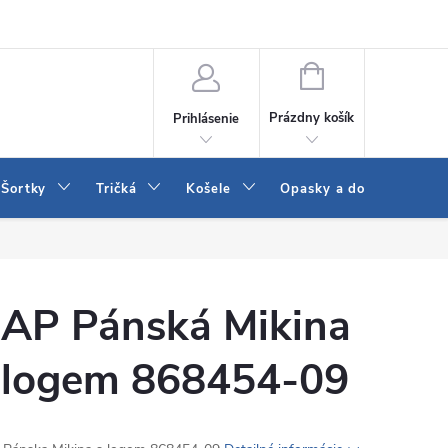
 a LEE
Naša predajňa
Blog
Kontakt
Vrátenie a výmena to
NÁKUPNÝ
KOŠÍK
Prázdny košík
Prihlásenie
Šortky
Tričká
Košele
Opasky a doplnky
AP Pánská Mikina
 logem 868454-09