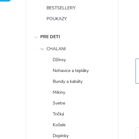
n
BESTSELLERY
ý
POUKAZY
p
PRE DETI
a
CHALANI
Džínsy
n
Nohavice a tepláky
e
Bundy a kabáty
Mikiny
l
Svetre
Tričká
Košele
Doplnky