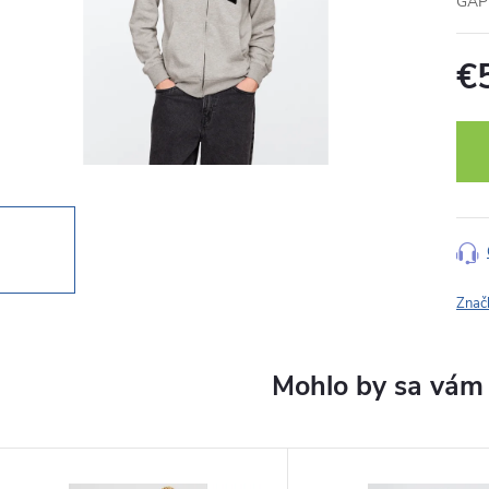
GAP 
€
Jedn
cena
Znač