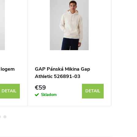
 logem
GAP Pánská Mikina Gap
GAP Pán
Athletic 526891-03
Gap 42
€59
€39
DETAIL
DETAIL
Skladom
Sklad