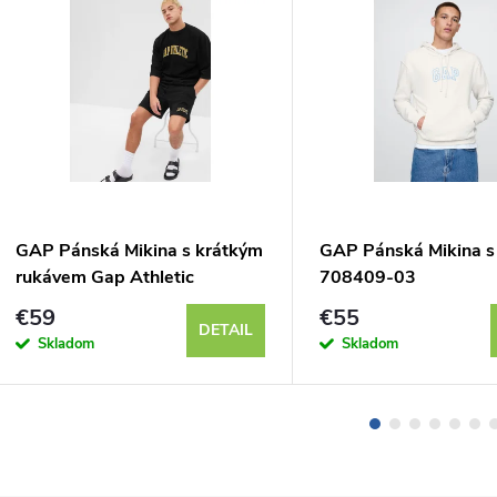
GAP Pánská Mikina s krátkým
GAP Pánská Mikina s
rukávem Gap Athletic
708409-03
628596-05
€59
€55
DETAIL
Skladom
Skladom