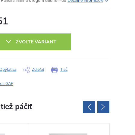
Pánska Mikina s logom 868454-09
Detailné informácie
51
otková
:
ZVOĽTE VARIANT
Opýtať sa
Zdieľať
Tlač
ka:
GAP