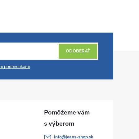
ODOBERAŤ
i podmienkami
.
info
@
jeans-shop.sk