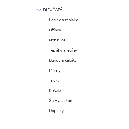
DIEVČATÁ
Legíny a tepláky
Džínsy
Nohavice
Tepláky a legíny
Bundy a kabáty
 Džínová oversize
GAP Pánská Oversize mikina
Mikiny
ina 611742-00
Heavyweight 647989-08
Tričká
€98
DETAIL
DETAIL
Skladom
Košele
Šaty a sukne
Doplnky