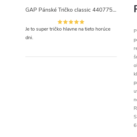
GAP Pánské Tričko classic 440775-00
Je to super tričko hlavne na tieto horúce
P
dni.
p
r
š
o
k
p
u
n
R
S
6