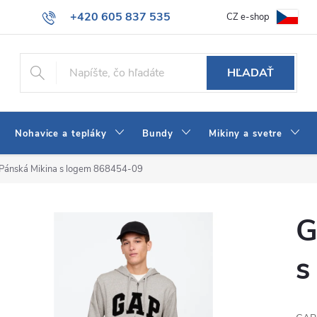
+420 605 837 535
CZ e-shop
atba
Všeobecné obchodné podmienky
Ako vybrať džínsy Wrangler
info@jeans-shop.sk
HĽADAŤ
Nohavice a tepláky
Bundy
Mikiny a svetre
Pánská Mikina s logem 868454-09
G
s