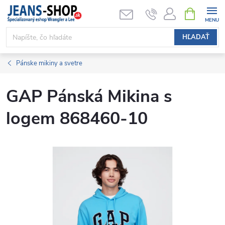
Prejsť
NÁKUPN
KOŠÍK
na
obsah
HĽADAŤ
Pánske mikiny a svetre
GAP Pánská Mikina s
logem 868460-10