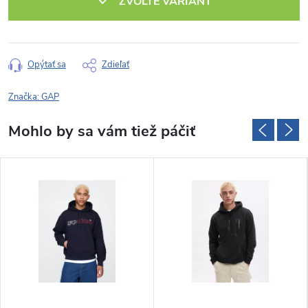
ZVOĽTE VARIANT
Opýtať sa
Zdieľať
Značka:
GAP