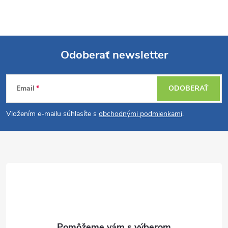
Odoberať newsletter
Z
Email
ODOBERAŤ
á
Vložením e-mailu súhlasíte s
obchodnými podmienkami
.
p
ä
t
i