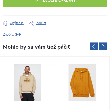
ZVOĽTE VARIANT
Opýtať sa
Zdieľať
Značka:
GAP