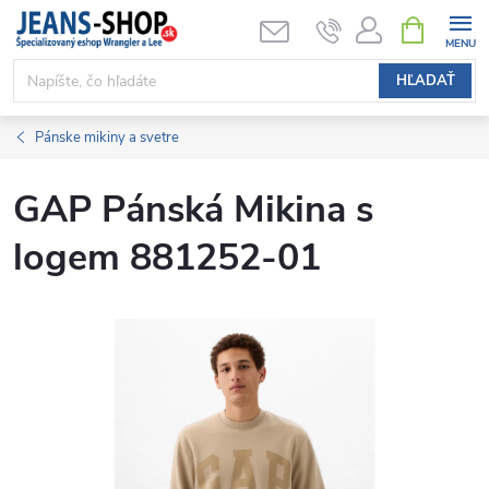
Prejsť
NÁKUPN
KOŠÍK
na
obsah
HĽADAŤ
Pánske mikiny a svetre
GAP Pánská Mikina s
logem 881252-01