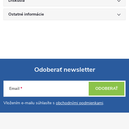
Diskusia
Ostatné informácie
Odoberať newsletter
Z
Email
ODOBERAŤ
á
Vložením e-mailu súhlasíte s
obchodnými podmienkami
.
p
ä