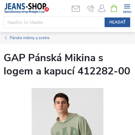
Prejsť
NÁKUPN
KOŠÍK
na
obsah
HĽADAŤ
Pánske mikiny a svetre
GAP Pánská Mikina s
logem a kapucí 412282-00