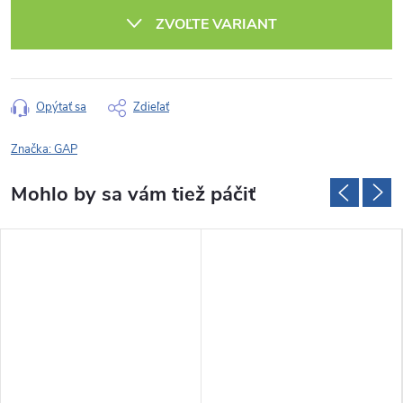
cena:
ZVOĽTE VARIANT
Opýtať sa
Zdieľať
Značka:
GAP