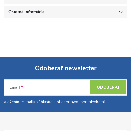
Ostatné informácie
Odoberať newsletter
Z
Email
ODOBERAŤ
á
Vložením e-mailu súhlasíte s
obchodnými podmienkami
.
p
ä