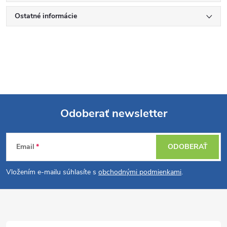
Ostatné informácie
Odoberať newsletter
Z
Email
ODOBERAŤ
á
Vložením e-mailu súhlasíte s
obchodnými podmienkami
.
p
ä