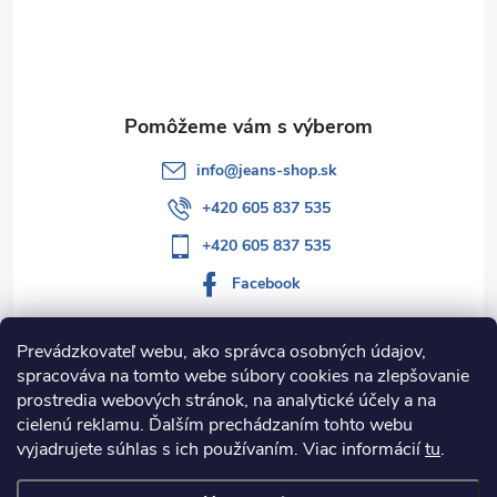
t
i
e
info
@
jeans-shop.sk
+420 605 837 535
+420 605 837 535
Facebook
Prevádzkovateľ webu, ako správca osobných údajov,
spracováva na tomto webe súbory cookies na zlepšovanie
Informácie pre vás
prostredia webových stránok, na analytické účely a na
cielenú reklamu. Ďalším prechádzaním tohto webu
Kategórie
vyjadrujete súhlas s ich používaním. Viac informácií
tu
.