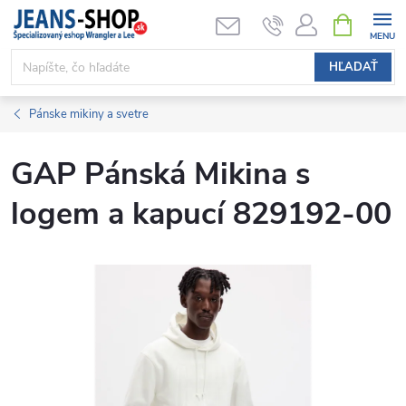
Prejsť
NÁKUPN
KOŠÍK
na
obsah
HĽADAŤ
Pánske mikiny a svetre
GAP Pánská Mikina s
logem a kapucí 829192-00