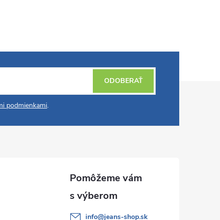
ODOBERAŤ
i podmienkami
.
info
@
jeans-shop.sk