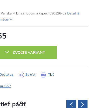
Pánska Mikina s logom a kapucí 890126-02
Detailné
rmácie
55
otková
:
ZVOĽTE VARIANT
Opýtať sa
Zdieľať
Tlač
ka:
GAP