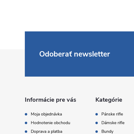
Z
Odoberať newsletter
á
p
ä
Informácie pre vás
Kategórie
t
Moja objednávka
Pánske rifle
Hodnotenie obchodu
Dámske rifle
i
Doprava a platba
Bundy