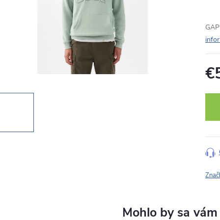
GAP 
info
€
Jedn
cena
Znač