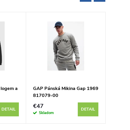
 logem a
GAP Pánská Mikina Gap 1969
GAP Pán
817079-00
s loge
€47
€118
DETAIL
DETAIL
Skladom
Sklad