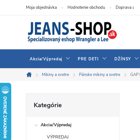
Prejsť
Moja objednávka
Hodnotenie obchodu
Doprava a pl
na
obsah
Akcia/Výpredaj
PRE DETI
DŽÍNSY
Mikiny a svetre
Pánske mikiny a svetre
GAP 
Domov
B
Preskočiť
Kategórie
kategórie
o
Akcia/Výpredaj
č
VÝPREDAJ