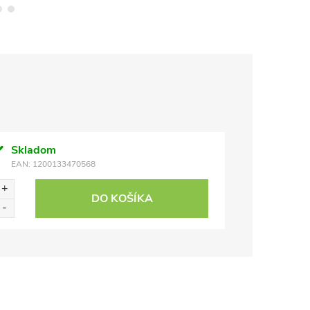
Skladom
EAN:
1200133470568
DO KOŠÍKA