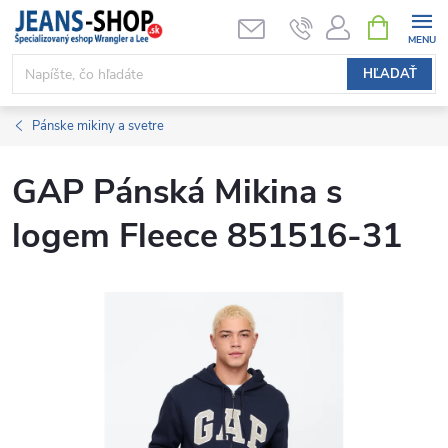
Prejsť
NÁKUPN
KOŠÍK
na
obsah
HĽADAŤ
Pánske mikiny a svetre
GAP Pánská Mikina s
logem Fleece 851516-31