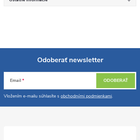
Odoberať newsletter
Z
Email
ODOBERAŤ
á
Vložením e-mailu súhlasíte s
obchodnými podmienkami
.
p
ä
t