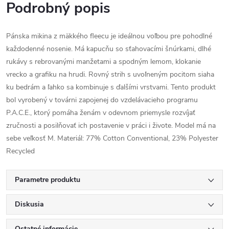
Podrobný popis
Pánska mikina z mäkkého fleecu je ideálnou voľbou pre pohodlné
každodenné nosenie. Má kapucňu so sťahovacími šnúrkami, dlhé
rukávy s rebrovanými manžetami a spodným lemom, klokanie
vrecko a grafiku na hrudi. Rovný strih s uvoľneným pocitom siaha
ku bedrám a ľahko sa kombinuje s ďalšími vrstvami. Tento produkt
bol vyrobený v továrni zapojenej do vzdelávacieho programu
P.A.C.E., ktorý pomáha ženám v odevnom priemysle rozvíjať
zručnosti a posilňovať ich postavenie v práci i živote. Model má na
sebe veľkosť M. Materiál: 77% Cotton Conventional, 23% Polyester
Recycled
Parametre produktu
Diskusia
Ostatné informácie