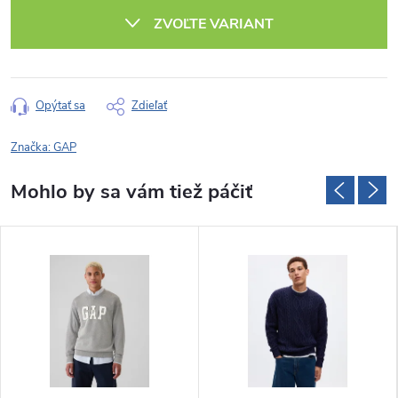
cena:
ZVOĽTE VARIANT
Opýtať sa
Zdieľať
Značka:
GAP