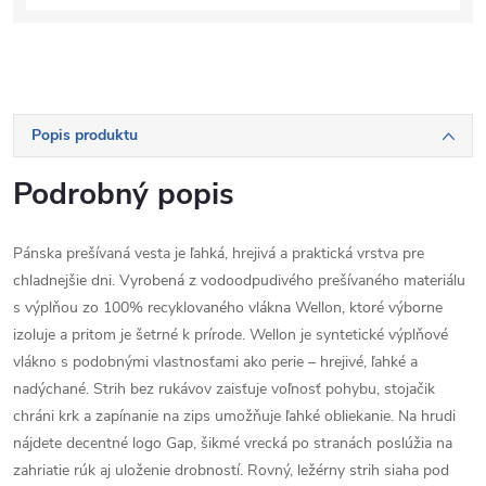
Popis produktu
Podrobný popis
Pánska prešívaná vesta je ľahká, hrejivá a praktická vrstva pre
chladnejšie dni. Vyrobená z vodoodpudivého prešívaného materiálu
s výplňou zo 100% recyklovaného vlákna Wellon, ktoré výborne
izoluje a pritom je šetrné k prírode. Wellon je syntetické výplňové
vlákno s podobnými vlastnosťami ako perie – hrejivé, ľahké a
nadýchané. Strih bez rukávov zaisťuje voľnosť pohybu, stojačik
chráni krk a zapínanie na zips umožňuje ľahké obliekanie. Na hrudi
nájdete decentné logo Gap, šikmé vrecká po stranách poslúžia na
zahriatie rúk aj uloženie drobností. Rovný, ležérny strih siaha pod