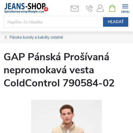
Prejsť
NÁKUPN
KOŠÍK
na
obsah
HĽADAŤ
Pánske bundy a kabáty ostatné
GAP Pánská Prošívaná
nepromokavá vesta
ColdControl 790584-02