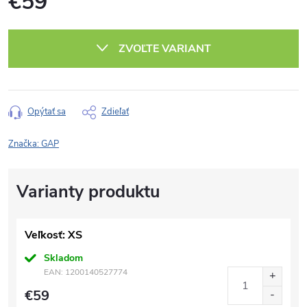
€59
Jednotková
cena:
ZVOĽTE VARIANT
Opýtať sa
Zdieľať
Značka:
GAP
Veľkosť: XS
Skladom
EAN:
1200140527774
€59