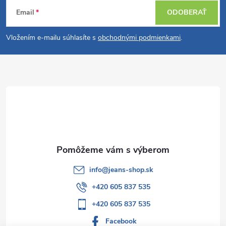
Z
Email
ODOBERAŤ
á
Vložením e-mailu súhlasíte s
obchodnými podmienkami
.
p
ä
t
i
e
info
@
jeans-shop.sk
+420 605 837 535
+420 605 837 535
Facebook