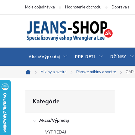
Prejsť
Moja objednávka
Hodnotenie obchodu
Doprava a pl
na
obsah
Akcia/Výpredaj
PRE DETI
DŽÍNSY
Mikiny a svetre
Pánske mikiny a svetre
GAP 
Domov
B
Preskočiť
Kategórie
kategórie
o
Akcia/Výpredaj
č
VÝPREDAJ