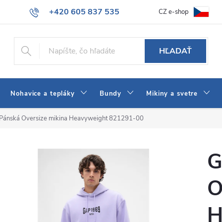
+420 605 837 535
CZ e-shop
atba
Všeobecné obchodné podmienky
Ako vybrať džínsy Wrangler
info@jeans-shop.sk
HĽADAŤ
Nohavice a tepláky
Bundy
Mikiny a svetre
Pánská Oversize mikina Heavyweight 821291-00
G
O
H