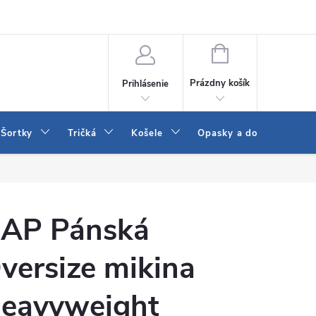
 a LEE
Naša predajňa
Blog
Kontakt
Vrátenie a výmena to
NÁKUPNÝ
KOŠÍK
Prázdny košík
Prihlásenie
Šortky
Tričká
Košele
Opasky a doplnky
AP Pánská
versize mikina
eavyweight