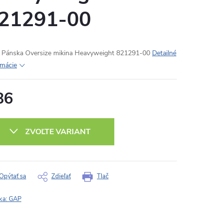
21291-00
Pánska Oversize mikina Heavyweight 821291-00
Detailné
rmácie
86
otková
:
ZVOĽTE VARIANT
Opýtať sa
Zdieľať
Tlač
ka:
GAP