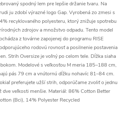
ebrovaný spodný lem pre lepšie držanie tvaru. Na
rudi ju zdobí výrazné logo Gap. Vyrobená zo zmesi s
4% recyklovaného polyesteru, ktorý znižuje spotrebu
rírodných zdrojov a množstvo odpadu. Tento model
ochádza z továrne zapojenej do programu RISE
odporujúceho rodovú rovnosť a posilnenie postavenia
ien. Strih Oversize je voľný po celom tele. Dĺžka siaha
 bokom. Modelové s veľkosťou M meria 185–188 cm,
ajú pás 79 cm a vnútornú dĺžku nohavíc 81–84 cm.
okiaľ preferujete užší strih, odporúčame zvoliť o jednu
ž dve veľkosti menšie. Materiál: 86% Cotton Better
otton (Bci), 14% Polyester Recycled