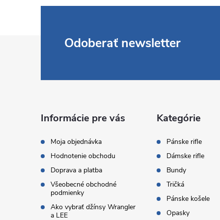
Z
Odoberať newsletter
á
p
ä
Informácie pre vás
Kategórie
t
Moja objednávka
Pánske rifle
Hodnotenie obchodu
Dámske rifle
i
Doprava a platba
Bundy
Všeobecné obchodné
Tričká
e
podmienky
Pánske košele
Ako vybrať džínsy Wrangler
Opasky
a LEE