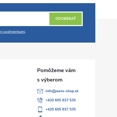
ODOBERAŤ
i podmienkami
.
info
@
jeans-shop.sk
+420 605 837 535
+420 605 837 535