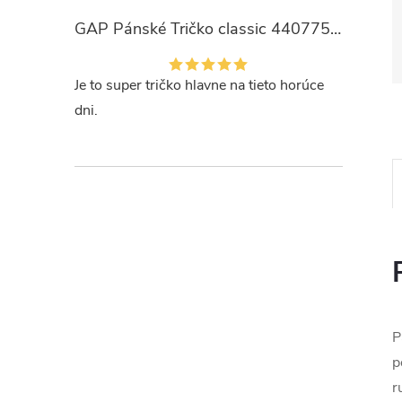
GAP Pánské Tričko classic 440775-00
Je to super tričko hlavne na tieto horúce
dni.
P
p
r