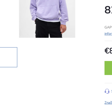
8
GAP 
info
€
Jedn
cena
Znač