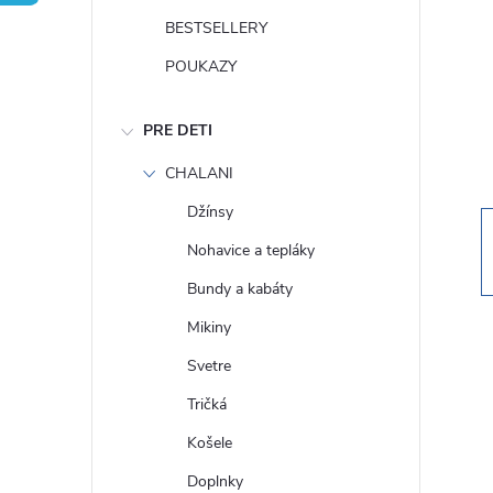
n
BESTSELLERY
ý
POUKAZY
p
PRE DETI
a
CHALANI
Džínsy
n
Nohavice a tepláky
e
Bundy a kabáty
Mikiny
l
Svetre
Tričká
Košele
Doplnky