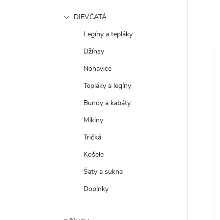
DIEVČATÁ
Legíny a tepláky
Džínsy
Nohavice
Tepláky a legíny
Bundy a kabáty
Mikiny
Tričká
Košele
Šaty a sukne
 Oversize mikina
GAP Pánský Pletený svetr s
ht 781237-04
příměsí vlny 787133-02
Doplnky
€78
DETAIL
DETAIL
Skladom