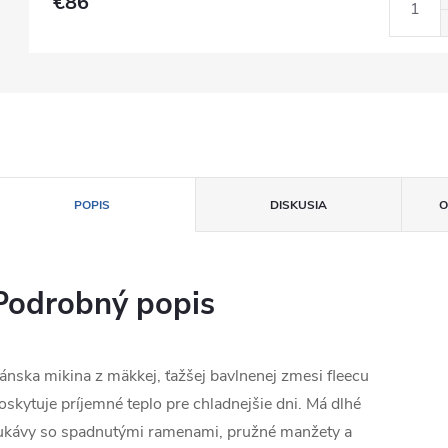
€86
POPIS
DISKUSIA
O
Podrobný popis
ánska mikina z mäkkej, ťažšej bavlnenej zmesi fleecu
oskytuje príjemné teplo pre chladnejšie dni. Má dlhé
ukávy so spadnutými ramenami, pružné manžety a