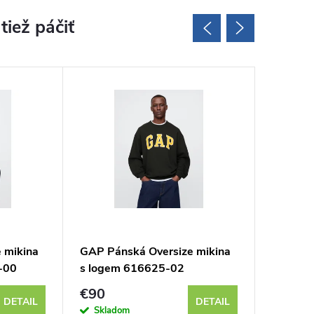
 mikina
GAP Pánská Oversize mikina
GAP Pá
-00
s logem 616625-02
829103
€90
€78
DETAIL
DETAIL
Skladom
Sklad