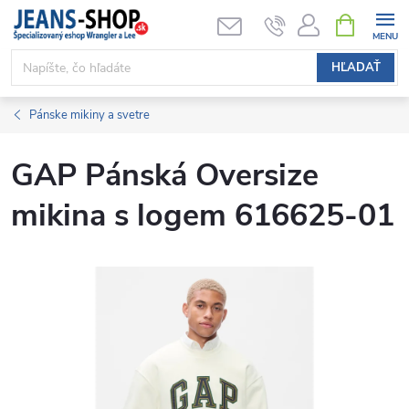
Prejsť
NÁKUPN
KOŠÍK
na
obsah
HĽADAŤ
Pánske mikiny a svetre
GAP Pánská Oversize
mikina s logem 616625-01