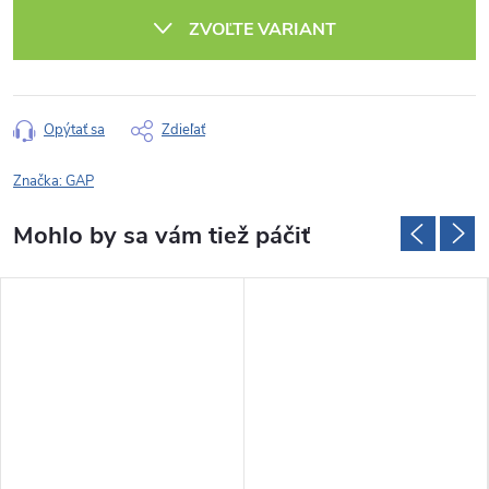
cena:
ZVOĽTE VARIANT
Opýtať sa
Zdieľať
Značka:
GAP