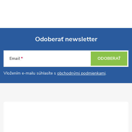
Odoberať newsletter
Z
Email
ODOBERAŤ
á
Vložením e-mailu súhlasíte s
obchodnými podmienkami
.
p
ä
t
i