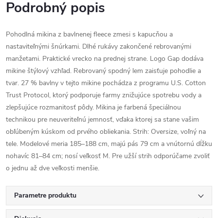
Podrobný popis
Pohodlná mikina z bavlnenej fleece zmesi s kapucňou a
nastaviteľnými šnúrkami. Dlhé rukávy zakončené rebrovanými
manžetami. Praktické vrecko na prednej strane. Logo Gap dodáva
mikine štýlový vzhľad. Rebrovaný spodný lem zaisťuje pohodlie a
tvar. 27 % bavlny v tejto mikine pochádza z programu U.S. Cotton
Trust Protocol, ktorý podporuje farmy znižujúce spotrebu vody a
zlepšujúce rozmanitosť pôdy. Mikina je farbená špeciálnou
technikou pre neuveriteľnú jemnosť, vďaka ktorej sa stane vašim
obľúbeným kúskom od prvého obliekania. Strih: Oversize, voľný na
tele. Modelové meria 185–188 cm, majú pás 79 cm a vnútornú dĺžku
nohavíc 81–84 cm; nosí veľkosť M. Pre užší strih odporúčame zvoliť
o jednu až dve veľkosti menšie.
Parametre produktu