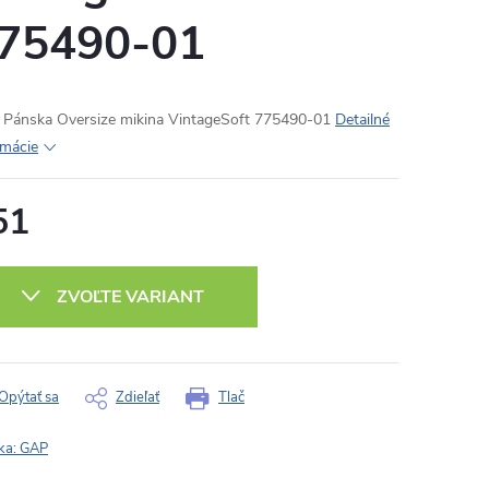
75490-01
Pánska Oversize mikina VintageSoft 775490-01
Detailné
rmácie
51
otková
:
ZVOĽTE VARIANT
Opýtať sa
Zdieľať
Tlač
ka:
GAP