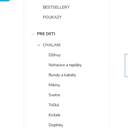
n
BESTSELLERY
ý
POUKAZY
p
PRE DETI
a
CHALANI
Džínsy
n
Nohavice a tepláky
e
Bundy a kabáty
Mikiny
l
Svetre
Tričká
Košele
Doplnky