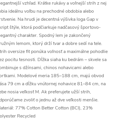
legantnejší vzhľad. Krátke rukávy a voľnejší strih z nej
obia ideálnu voľbu na prechodné obdobia alebo
rstvenie. Na hrudi je decentná výšivka loga Gap v
kript štýle, ktorá podčiarkuje nadčasový športovo-
legantný charakter. Spodný lem je zakončený
ružným lemom, ktorý drží tvar a dobre sedí na tele.
trih oversize fit ponúka voľnosť a maximálne pohodlie
ez pocitu tesnosti. Dĺžka siaha ku bedrám – skvele sa
ombinuje s džínsami, chinos nohavicami alebo
ortkami. Modelové meria 185–188 cm, majú obvod
ása 79 cm a dĺžku vnútornej nohavice 81–84 cm, na
ebe nosia veľkosť M. Ak preferujete užší strih,
dporúčame zvoliť o jednu až dve veľkosti menšie.
ateriál: 77% Cotton Better Cotton (BCI), 23%
olyester Recycled