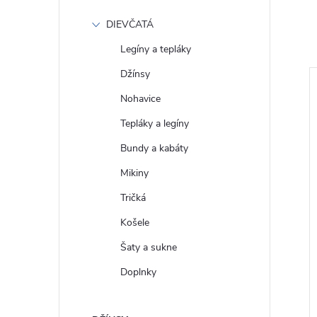
DIEVČATÁ
Legíny a tepláky
Džínsy
Nohavice
Tepláky a legíny
Bundy a kabáty
Mikiny
Tričká
Košele
Šaty a sukne
 Mikina s logem
GAP Pánský Svetr CashSoft
1516-31
501754-05
Doplnky
€59
DETAIL
DETAIL
Skladom