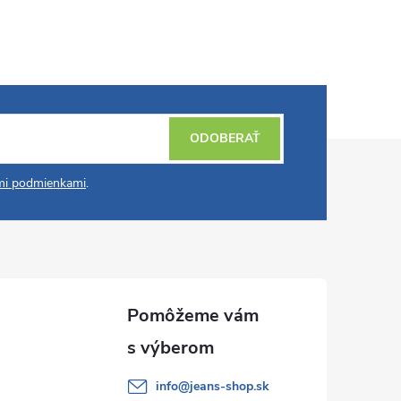
ODOBERAŤ
i podmienkami
.
info
@
jeans-shop.sk