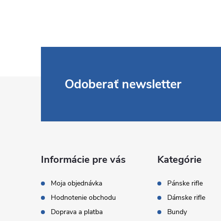
Z
Odoberať newsletter
á
p
ä
Informácie pre vás
Kategórie
t
Moja objednávka
Pánske rifle
Hodnotenie obchodu
Dámske rifle
i
Doprava a platba
Bundy