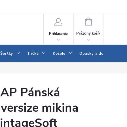
 a LEE
Naša predajňa
Blog
Kontakt
Vrátenie a výmena to
NÁKUPNÝ
KOŠÍK
Prázdny košík
Prihlásenie
Šortky
Tričká
Košele
Opasky a doplnky
AP Pánská
versize mikina
intageSoft