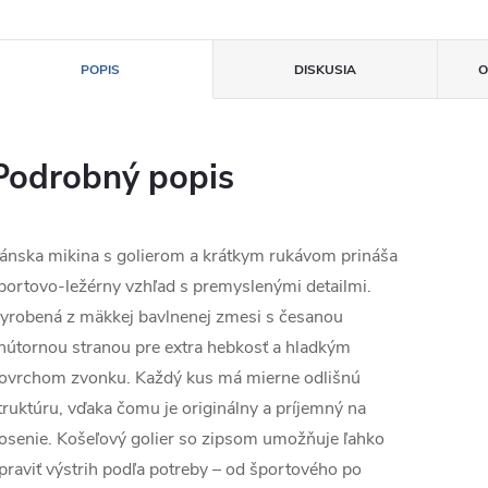
POPIS
DISKUSIA
O
Podrobný popis
ánska mikina s golierom a krátkym rukávom prináša
portovo-ležérny vzhľad s premyslenými detailmi.
yrobená z mäkkej bavlnenej zmesi s česanou
nútornou stranou pre extra hebkosť a hladkým
ovrchom zvonku. Každý kus má mierne odlišnú
truktúru, vďaka čomu je originálny a príjemný na
osenie. Košeľový golier so zipsom umožňuje ľahko
praviť výstrih podľa potreby – od športového po