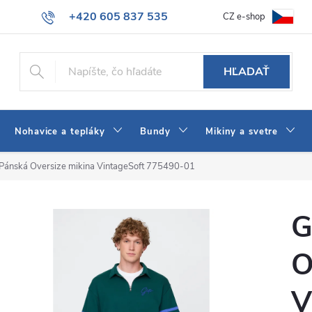
+420 605 837 535
CZ e-shop
atba
Všeobecné obchodné podmienky
Ako vybrať džínsy Wrangler
info@jeans-shop.sk
HĽADAŤ
Nohavice a tepláky
Bundy
Mikiny a svetre
Pánská Oversize mikina VintageSoft 775490-01
G
O
V