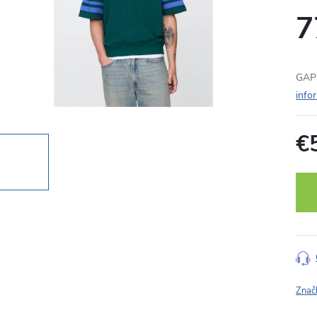
7
GAP 
info
€
Jedn
cena
Znač