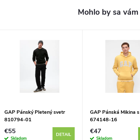
GAP Pánský Pletený svetr
GAP Pánská Mikina s
810794-01
674148-16
€55
€47
DETAIL
Skladom
Skladom