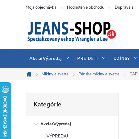
Prejsť
Moja objednávka
Hodnotenie obchodu
Doprava a pl
na
obsah
Akcia/Výpredaj
PRE DETI
DŽÍNSY
Mikiny a svetre
Pánske mikiny a svetre
GAP 
Domov
B
Preskočiť
Kategórie
kategórie
o
Akcia/Výpredaj
č
VÝPREDAJ