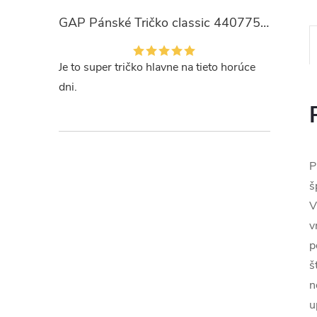
GAP Pánské Tričko classic 440775-00
Je to super tričko hlavne na tieto horúce
dni.
P
š
V
v
p
š
n
u