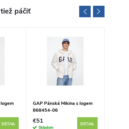
 logem
GAP Pánská Mikina s logem
GAP Pán
868454-06
645967
€51
€78
DETAIL
DETAIL
Skladom
Sklad