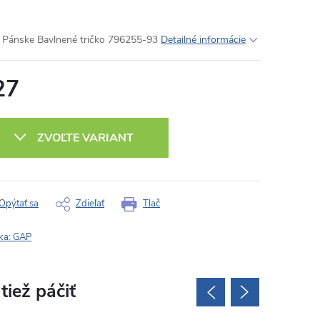
Pánske Bavlnené tričko 796255-93
Detailné informácie
27
otková
:
ZVOĽTE VARIANT
Opýtať sa
Zdieľať
Tlač
ka:
GAP