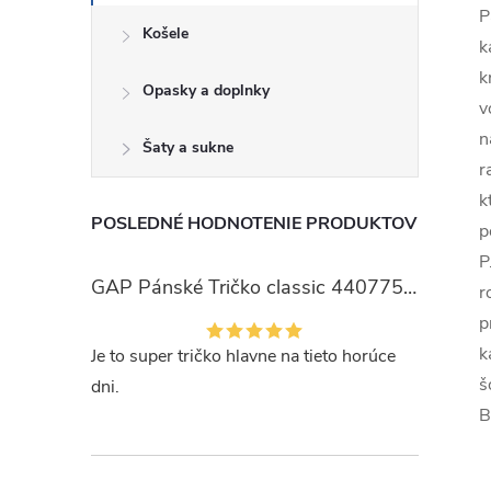
P
Košele
k
k
Opasky a doplnky
v
n
Šaty a sukne
r
k
POSLEDNÉ HODNOTENIE PRODUKTOV
p
P
GAP Pánské Tričko classic 440775-00
r
p
k
Je to super tričko hlavne na tieto horúce
š
dni.
B