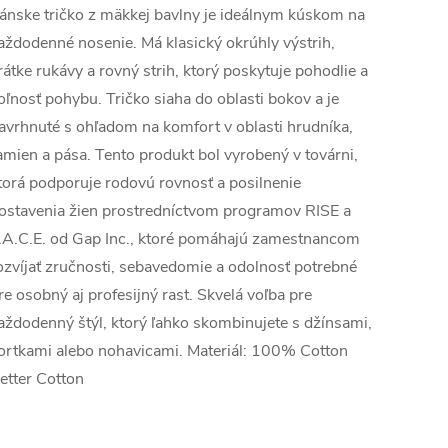
ánske tričko z mäkkej bavlny je ideálnym kúskom na
aždodenné nosenie. Má klasický okrúhly výstrih,
rátke rukávy a rovný strih, ktorý poskytuje pohodlie a
oľnosť pohybu. Tričko siaha do oblasti bokov a je
avrhnuté s ohľadom na komfort v oblasti hrudníka,
amien a pása. Tento produkt bol vyrobený v továrni,
torá podporuje rodovú rovnosť a posilnenie
ostavenia žien prostredníctvom programov RISE a
.A.C.E. od Gap Inc., ktoré pomáhajú zamestnancom
ozvíjať zručnosti, sebavedomie a odolnosť potrebné
re osobný aj profesijný rast. Skvelá voľba pre
aždodenný štýl, ktorý ľahko skombinujete s džínsami,
ortkami alebo nohavicami. Materiál: 100% Cotton
etter Cotton