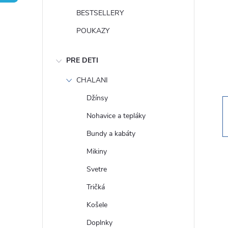
n
BESTSELLERY
ý
POUKAZY
p
PRE DETI
a
CHALANI
Džínsy
n
Nohavice a tepláky
e
Bundy a kabáty
Mikiny
l
Svetre
Tričká
Košele
Doplnky