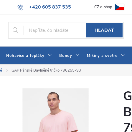
+420 605 837 535
CZ e-shop
atba
Všeobecné obchodné podmienky
Ako vybrať džínsy Wrangler
info@jeans-shop.sk
HĽADAŤ
Nohavice a tepláky
Bundy
Mikiny a svetre
né
GAP Pánské Bavlněné tričko 796255-93
G
B
7