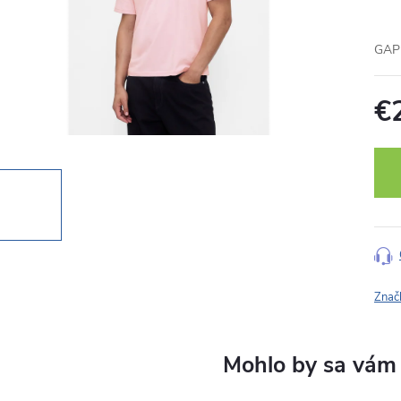
GAP 
€
Jedn
cena
Znač