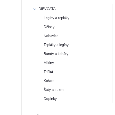
DIEVČATÁ
Legíny a tepláky
Džínsy
Nohavice
Tepláky a legíny
Bundy a kabáty
Mikiny
 Tričko Gap
GAP Pánské Tričko s logem
Tričká
97924-09
Gap 432463-03
Košele
€31
Šaty a sukne
DETAIL
DETAIL
Skladom
Doplnky