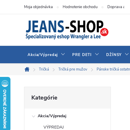
Prejsť
Moja objednávka
Hodnotenie obchodu
Doprava a pl
na
obsah
Akcia/Výpredaj
PRE DETI
DŽÍNSY
Tričká
Tričká pre mužov
Pánske tričká ostat
Domov
B
Preskočiť
Kategórie
kategórie
o
Akcia/Výpredaj
č
VÝPREDAJ