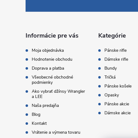
á
p
ä
Informácie pre vás
Kategórie
t
Moja objednávka
Pánske rifle
Hodnotenie obchodu
Dámske rifle
i
Doprava a platba
Bundy
Všeobecné obchodné
Tričká
e
podmienky
Pánske košele
Ako vybrať džínsy Wrangler
Opasky
a LEE
Pánske akcie
Naša predajňa
Dámske akcie
Blog
Kontakt
Vrátenie a výmena tovaru