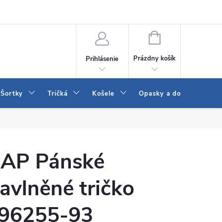
 a LEE
Naša predajňa
Blog
Kontakt
Vrátenie a výmena to
NÁKUPNÝ
KOŠÍK
Prázdny košík
Prihlásenie
Šortky
Tričká
Košele
Opasky a doplnky
AP Pánské
avlněné tričko
96255-93