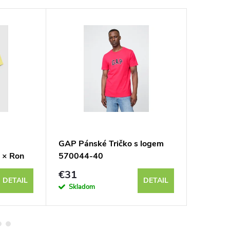
GAP Pánské Tričko s logem
GAP Pán
 × Ron
570044-40
rukávem
765764
€31
€35
DETAIL
DETAIL
Skladom
Sklad