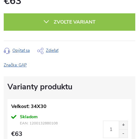
€63
Jednotková
cena:
ZVOĽTE VARIANT
Opýtať sa
Zdieľať
Značka:
GAP
Veľkosť: 34X30
Skladom
EAN:
1200132880108
€63