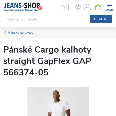
Prejsť
NÁKUPN
KOŠÍK
na
obsah
HĽADAŤ
Pánske nohavice
Pánské Cargo kalhoty
straight GapFlex GAP
566374-05