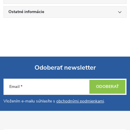
Ostatné informácie
Odoberať newsletter
Z
Email
ODOBERAŤ
á
Vložením e-mailu súhlasíte s
obchodnými podmienkami
.
p
ä