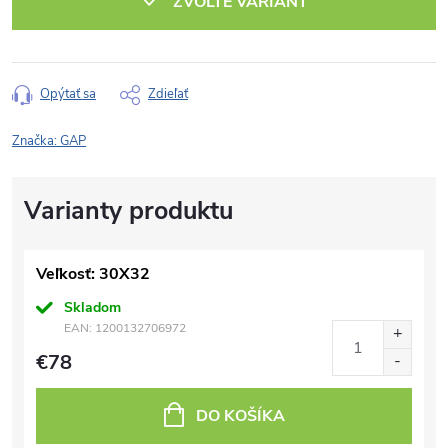
ZVOĽTE VARIANT
Opýtať sa
Zdieľať
Značka:
GAP
Veľkosť: 30X32
Skladom
EAN:
1200132706972
€78
DO KOŠÍKA