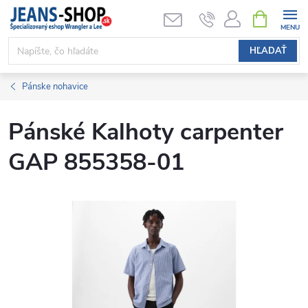
Prejsť
NÁKUPN
KOŠÍK
na
obsah
HĽADAŤ
Pánske nohavice
Pánské Kalhoty carpenter
GAP 855358-01