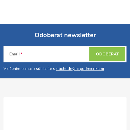
Odoberať newsletter
Z
Email
ODOBERAŤ
á
Vložením e-mailu súhlasíte s
obchodnými podmienkami
.
p
ä
t
i