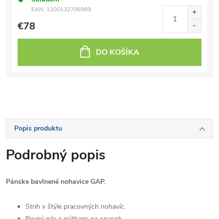
EAN:
1200132706989
€78
DO KOŠÍKA
Popis produktu
Podrobný popis
Pánske bavlnené nohavice GAP.
Strih v štýle pracovných nohavíc.
Pevný pás s pútkami na opasok.