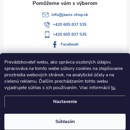
e
info
@
jeans-shop.sk
+420 605 837 535
+420 605 837 535
Facebook
Prevádzkovateľ webu, ako správca osobných údajov,
spracováva na tomto webe súbory cookies na zlepšovanie
Informácie pre vás
prostredia webových stránok, na analytické účely a na
cielenú reklamu. Ďalším prechádzaním tohto webu
Kategórie
vyjadrujete súhlas s ich používaním. Viac informácií
tu
.
Nastavenie
Copyright 2026
Jeans-shop.sk
. Všetky práva vyhradené.
Upraviť
nastavenie cookies
Súhlasím
Vytvoril Shoptet