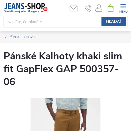
Prejsť
NÁKUPN
KOŠÍK
na
obsah
HĽADAŤ
Pánske nohavice
Pánské Kalhoty khaki slim
fit GapFlex GAP 500357-
06