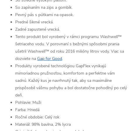
So stredne vysokým pásom.
So zapínaním na zips a gombík.
Pevný pás s pútkami na opasok.
Predné šikmé vrecká.
Zadné zapustené vrecká.
Tento produkt bol vyrobený v rámci programu Washwell™
šetriaceho vodu. V porovnaní s bežnými spôsobmi prania
ušetril Washwell™ od roku 2016 milióny litrov vody. Viac sa
dozviete na
Gap for Good
.
Produkty vyrobené technológiou GapFlex vynikajú
mimoriadnou pružnosťou, komfortom a perfektne vám
sadnú. Každý kus je navrhnutý tak, aby sa maximálne
prispôsobil vášmu pohybu a bol dostatočne pohodlný po celý
deň.
Pohlavie:
Muži
Farba:
Hnedá
Ročné obdobie:
Celý rok
Materiál:
98% bavlna, 2% lycra