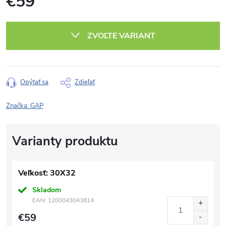
€59
Jednotková
cena:
ZVOĽTE VARIANT
Opýtať sa
Zdieľať
Značka:
GAP
Veľkosť: 30X32
Skladom
EAN:
1200043043814
€59