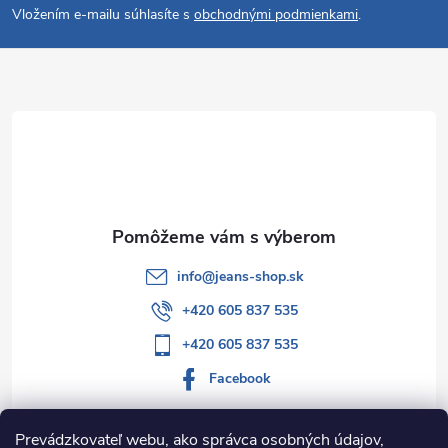
Vložením e-mailu súhlasíte s
obchodnými podmienkami
.
p
ä
t
i
e
info
@
jeans-shop.sk
+420 605 837 535
+420 605 837 535
Facebook
Prevádzkovateľ webu, ako správca osobných údajov,