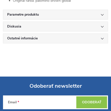
Originál farba:
palomino brown global
Parametre produktu
Diskusia
Ostatné informácie
Odoberať newsletter
Z
Email
ODOBERAŤ
á