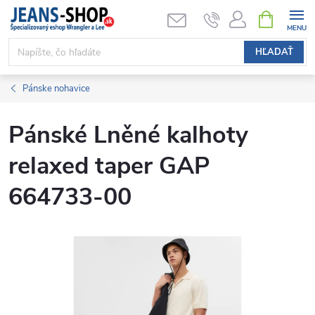
Prejsť
NÁKUPN
KOŠÍK
na
obsah
HĽADAŤ
Pánske nohavice
Pánské Lněné kalhoty
relaxed taper GAP
664733-00