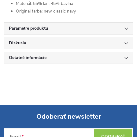
Materiál:
55% ľan, 45% bavlna
Originál farba:
new classic navy
Parametre produktu
Diskusia
Ostatné informácie
Odoberať newsletter
Z
Email
ODOBERAŤ