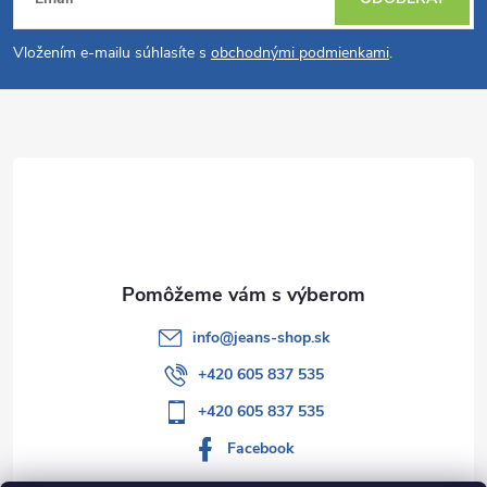
á
Vložením e-mailu súhlasíte s
obchodnými podmienkami
.
p
ä
t
i
e
info
@
jeans-shop.sk
+420 605 837 535
+420 605 837 535
Facebook