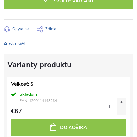
ZVOĽTE VARIANT
Opýtať sa
Zdieľať
Značka:
GAP
Veľkosť: S
Skladom
EAN:
1200114148264
€67
DO KOŠÍKA