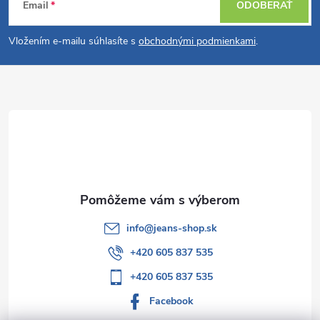
Email
ODOBERAŤ
á
Vložením e-mailu súhlasíte s
obchodnými podmienkami
.
p
ä
t
i
e
info
@
jeans-shop.sk
+420 605 837 535
+420 605 837 535
Facebook