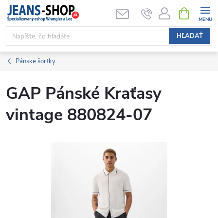
Prejsť
NÁKUPN
KOŠÍK
na
obsah
HĽADAŤ
Pánske šortky
GAP Pánské Kraťasy
vintage 880824-07