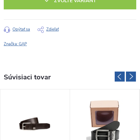
ZVOĽTE VARIANT
Opýtať sa
Zdieľať
Značka:
GAP
Súvisiaci tovar