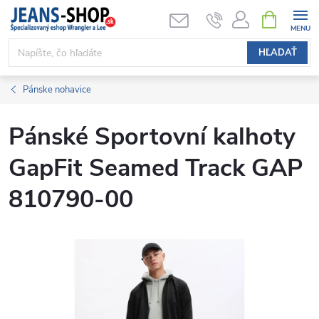
Prejsť
NÁKUPN
KOŠÍK
na
obsah
HĽADAŤ
Pánske nohavice
Pánské Sportovní kalhoty
GapFit Seamed Track GAP
810790-00