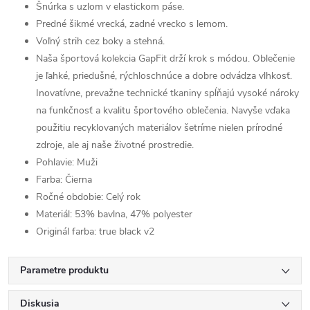
Šnúrka s uzlom v elastickom páse.
Predné šikmé vrecká, zadné vrecko s lemom.
Voľný strih cez boky a stehná.
Naša športová kolekcia GapFit drží krok s módou. Oblečenie
je ľahké, priedušné, rýchloschnúce a dobre odvádza vlhkosť.
Inovatívne, prevažne technické tkaniny spĺňajú vysoké nároky
na funkčnosť a kvalitu športového oblečenia. Navyše vďaka
použitiu recyklovaných materiálov šetríme nielen prírodné
zdroje, ale aj naše životné prostredie.
Pohlavie:
Muži
Farba:
Čierna
Ročné obdobie:
Celý rok
Materiál:
53% bavlna, 47% polyester
Originál farba:
true black v2
Parametre produktu
Diskusia