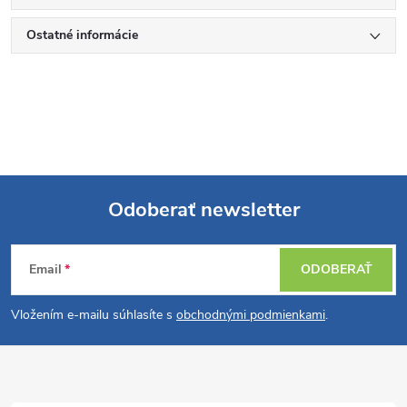
Ostatné informácie
Odoberať newsletter
Z
Email
ODOBERAŤ
á
Vložením e-mailu súhlasíte s
obchodnými podmienkami
.
p
ä