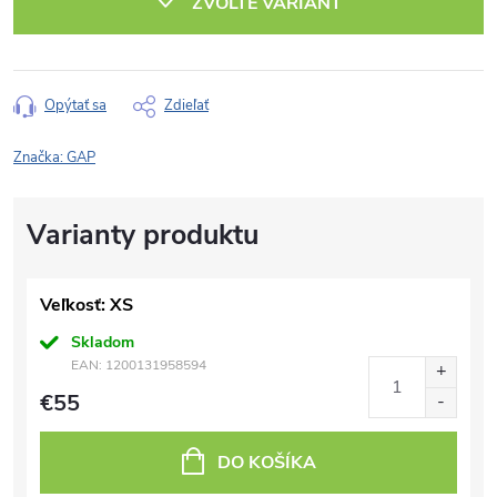
ZVOĽTE VARIANT
Opýtať sa
Zdieľať
Značka:
GAP
Veľkosť: XS
Skladom
EAN:
1200131958594
€55
DO KOŠÍKA