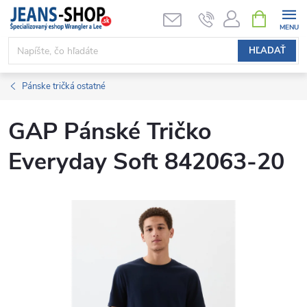
Prejsť
NÁKUPN
KOŠÍK
na
obsah
HĽADAŤ
Pánske tričká ostatné
GAP Pánské Tričko
Everyday Soft 842063-20