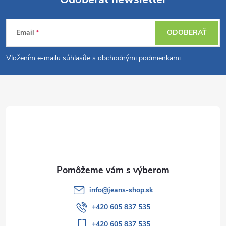
Z
Email
ODOBERAŤ
á
Vložením e-mailu súhlasíte s
obchodnými podmienkami
.
p
ä
t
i
e
info
@
jeans-shop.sk
+420 605 837 535
+420 605 837 535