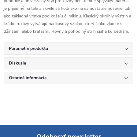
pohodlie a univerzálny štýl pre každý deň. Jemne splývavý materiál
je príjemný na tele a skvele sa hodí ako na samostatné nosenie, tak
ako základná vrstva pod košeľu či mikinu. Klasický okrúhly výstrih a
krátke rukávy vytvárajú nadčasový vzhľad, ktorý ľahko zladíte s
džínsami alebo kraťasmi. Rovný a pohodlný strih siaha ku bedrám.
Parametre produktu
Diskusia
Ostatné informácie
Odoberať newsletter