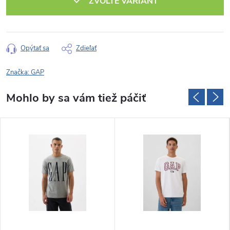
ZVOĽTE VARIANT
Opýtať sa
Zdieľať
Značka:
GAP