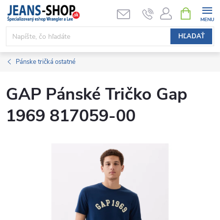
Prejsť
NÁKUPN
KOŠÍK
na
obsah
HĽADAŤ
Pánske tričká ostatné
GAP Pánské Tričko Gap
1969 817059-00