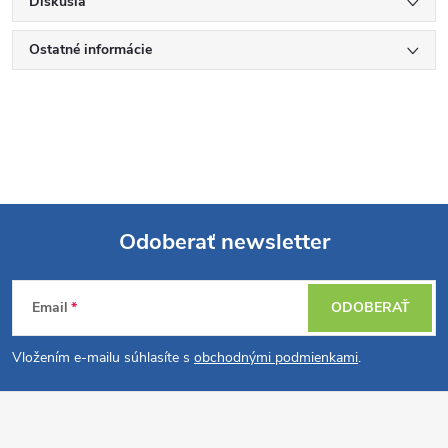
Diskusia
Ostatné informácie
Odoberať newsletter
Z
Email
ODOBERAŤ
á
Vložením e-mailu súhlasíte s
obchodnými podmienkami
.
p
ä