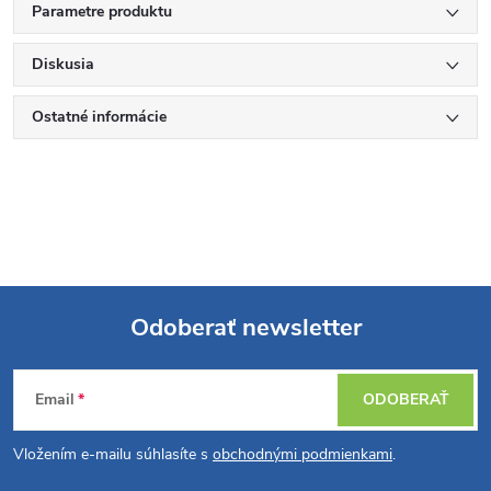
Parametre produktu
Diskusia
Ostatné informácie
Odoberať newsletter
Z
Email
ODOBERAŤ
á
Vložením e-mailu súhlasíte s
obchodnými podmienkami
.
p