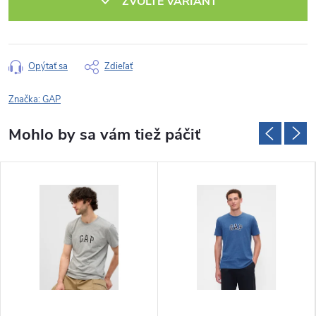
ZVOĽTE VARIANT
Opýtať sa
Zdieľať
Značka:
GAP