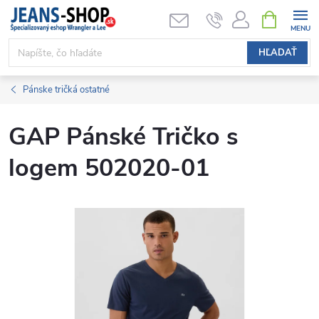
Prejsť
NÁKUPN
KOŠÍK
na
obsah
HĽADAŤ
Pánske tričká ostatné
GAP Pánské Tričko s
logem 502020-01