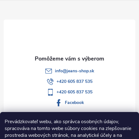
ä
t
i
e
info
@
jeans-shop.sk
+420 605 837 535
+420 605 837 535
Facebook
Prevádzkovateľ webu, ako správca osobných údajov,
spracováva na tomto webe súbory cookies na zlepšovanie
Informácie pre vás
prostredia webových stránok, na analytické účely a na