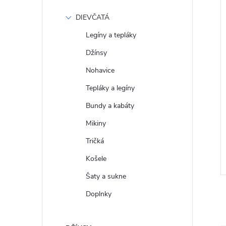
DIEVČATÁ
Legíny a tepláky
Džínsy
Nohavice
Tepláky a legíny
Bundy a kabáty
 Tričko s logem
GAP Pánské Tričko s logem
Mikiny
9
502020-00
Tričká
€23
DETAIL
DETAIL
Skladom
Košele
Šaty a sukne
Doplnky