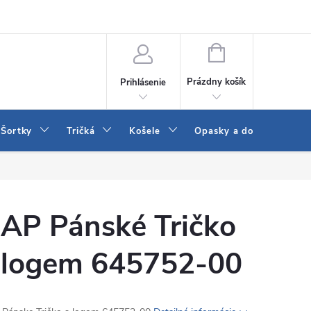
 a LEE
Naša predajňa
Blog
Kontakt
Vrátenie a výmena to
NÁKUPNÝ
KOŠÍK
Prázdny košík
Prihlásenie
Šortky
Tričká
Košele
Opasky a doplnky
AP Pánské Tričko
 logem 645752-00