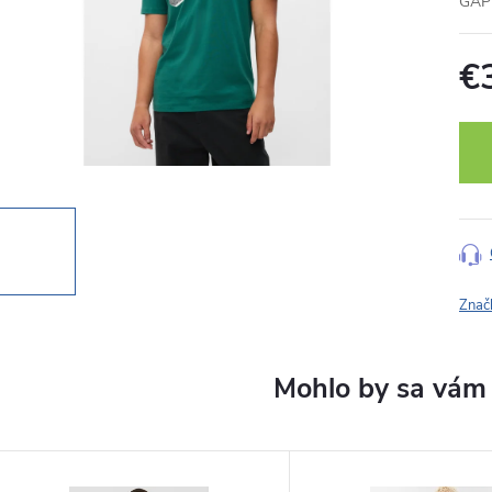
GAP 
€
Jedn
cena
Znač