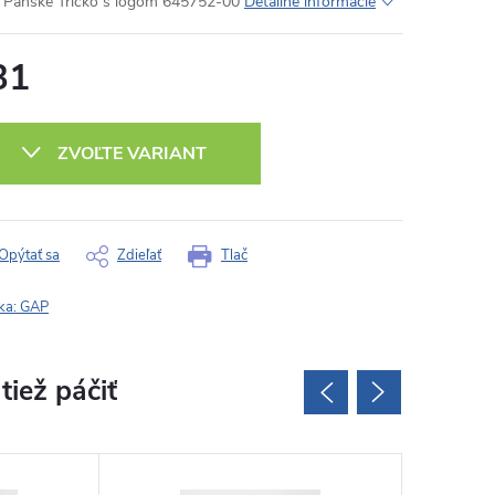
Pánske Tričko s logom 645752-00
Detailné informácie
31
otková
:
ZVOĽTE VARIANT
Opýtať sa
Zdieľať
Tlač
ka:
GAP