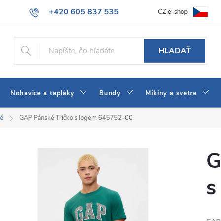
+420 605 837 535
CZ e-shop
atba
Všeobecné obchodné podmienky
Ako vybrať džínsy Wrangler
info@jeans-shop.sk
HĽADAŤ
Nohavice a tepláky
Bundy
Mikiny a svetre
né
GAP Pánské Tričko s logem 645752-00
G
s