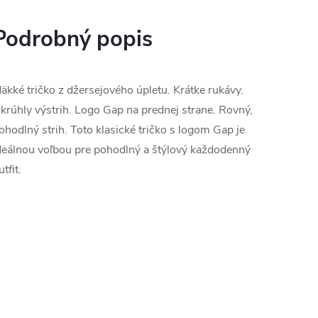
Podrobný popis
äkké tričko z džersejového úpletu. Krátke rukávy.
krúhly výstrih. Logo Gap na prednej strane. Rovný,
ohodlný strih. Toto klasické tričko s logom Gap je
deálnou voľbou pre pohodlný a štýlový každodenný
utfit.