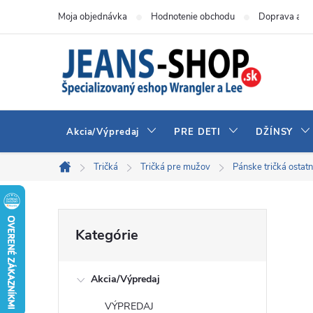
Prejsť
Moja objednávka
Hodnotenie obchodu
Doprava a pl
na
obsah
Akcia/Výpredaj
PRE DETI
DŽÍNSY
Tričká
Tričká pre mužov
Pánske tričká ostat
Domov
B
Preskočiť
Kategórie
kategórie
o
Akcia/Výpredaj
č
VÝPREDAJ