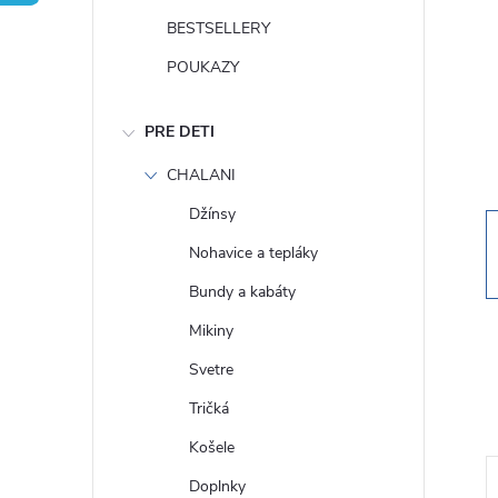
n
BESTSELLERY
ý
POUKAZY
p
PRE DETI
a
CHALANI
Džínsy
n
Nohavice a tepláky
e
Bundy a kabáty
Mikiny
l
Svetre
Tričká
Košele
Doplnky