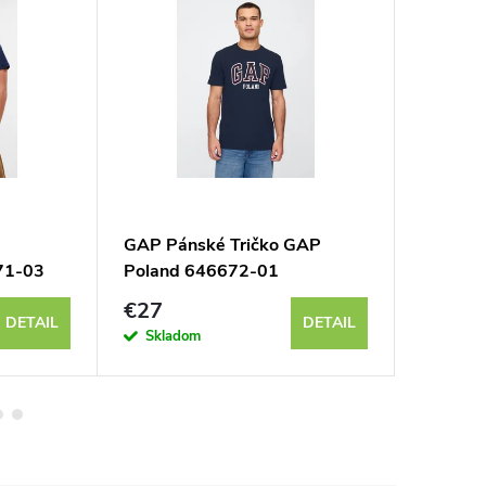
GAP Pánské Tričko GAP
GAP Pán
71-03
Poland 646672-01
Athleti
€27
€31
DETAIL
DETAIL
Skladom
Sklad