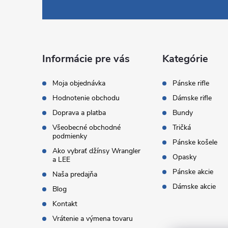
á
p
ä
Informácie pre vás
Kategórie
t
Moja objednávka
Pánske rifle
Hodnotenie obchodu
Dámske rifle
i
Doprava a platba
Bundy
Všeobecné obchodné
Tričká
e
podmienky
Pánske košele
Ako vybrať džínsy Wrangler
Opasky
a LEE
Pánske akcie
Naša predajňa
Dámske akcie
Blog
Kontakt
Vrátenie a výmena tovaru