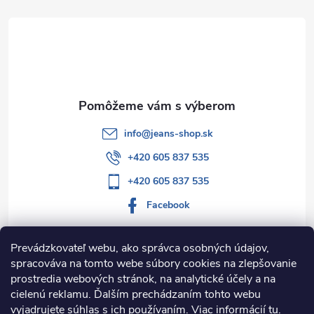
ä
t
i
e
info
@
jeans-shop.sk
+420 605 837 535
+420 605 837 535
Facebook
Prevádzkovateľ webu, ako správca osobných údajov,
spracováva na tomto webe súbory cookies na zlepšovanie
Informácie pre vás
prostredia webových stránok, na analytické účely a na
cielenú reklamu. Ďalším prechádzaním tohto webu
Kategórie
vyjadrujete súhlas s ich používaním. Viac informácií
tu
.