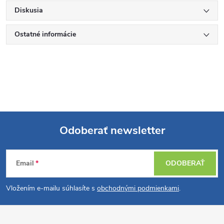
Diskusia
Ostatné informácie
Odoberať newsletter
Z
Email
ODOBERAŤ
á
Vložením e-mailu súhlasíte s
obchodnými podmienkami
.
p