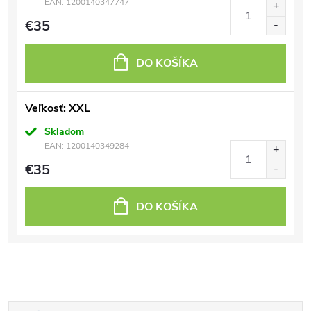
EAN:
1200140347747
€35
DO KOŠÍKA
Veľkosť: XXL
Skladom
EAN:
1200140349284
€35
DO KOŠÍKA