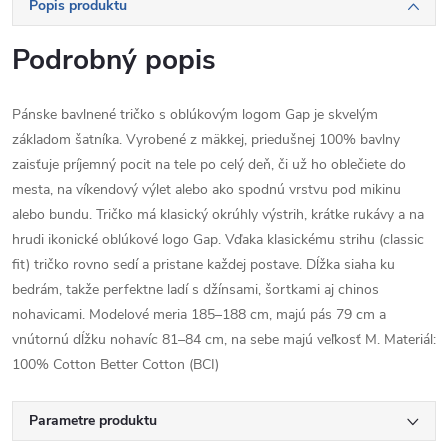
Popis produktu
Podrobný popis
Pánske bavlnené tričko s oblúkovým logom Gap je skvelým
základom šatníka. Vyrobené z mäkkej, priedušnej 100% bavlny
zaisťuje príjemný pocit na tele po celý deň, či už ho oblečiete do
mesta, na víkendový výlet alebo ako spodnú vrstvu pod mikinu
alebo bundu. Tričko má klasický okrúhly výstrih, krátke rukávy a na
hrudi ikonické oblúkové logo Gap. Vďaka klasickému strihu (classic
fit) tričko rovno sedí a pristane každej postave. Dĺžka siaha ku
bedrám, takže perfektne ladí s džínsami, šortkami aj chinos
nohavicami. Modelové meria 185–188 cm, majú pás 79 cm a
vnútornú dĺžku nohavíc 81–84 cm, na sebe majú veľkosť M. Materiál:
100% Cotton Better Cotton (BCI)
Parametre produktu