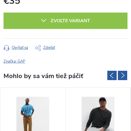
€35
Jednotková
cena:
ZVOĽTE VARIANT
Opýtať sa
Zdieľať
Značka:
GAP