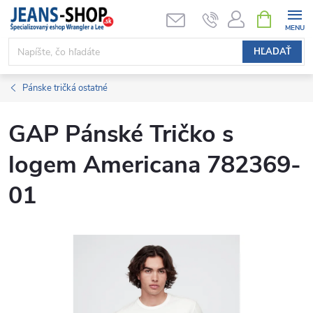
Prejsť
NÁKUPN
KOŠÍK
na
obsah
HĽADAŤ
Pánske tričká ostatné
GAP Pánské Tričko s
logem Americana 782369-
01