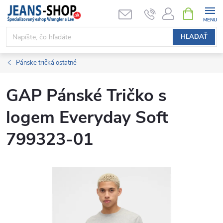
Prejsť
NÁKUPN
KOŠÍK
na
obsah
HĽADAŤ
Pánske tričká ostatné
GAP Pánské Tričko s
logem Everyday Soft
799323-01