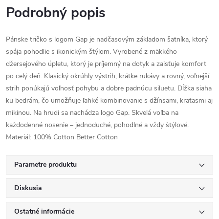
Podrobný popis
Pánske tričko s logom Gap je nadčasovým základom šatníka, ktorý
spája pohodlie s ikonickým štýlom. Vyrobené z mäkkého
džersejového úpletu, ktorý je príjemný na dotyk a zaisťuje komfort
po celý deň. Klasický okrúhly výstrih, krátke rukávy a rovný, voľnejší
strih ponúkajú voľnosť pohybu a dobre padnúcu siluetu. Dĺžka siaha
ku bedrám, čo umožňuje ľahké kombinovanie s džínsami, kraťasmi aj
mikinou. Na hrudi sa nachádza logo Gap. Skvelá voľba na
každodenné nosenie – jednoduché, pohodlné a vždy štýlové.
Materiál: 100% Cotton Better Cotton
Parametre produktu
Diskusia
Ostatné informácie