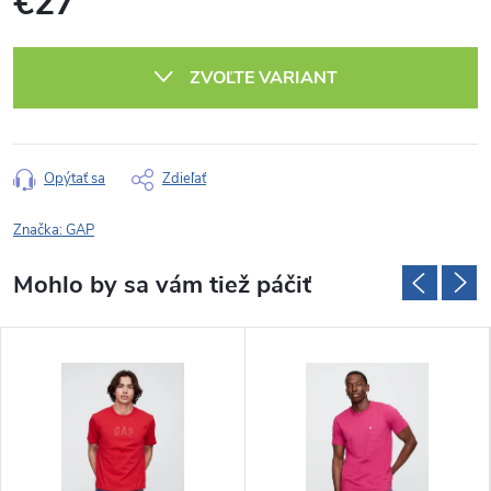
€27
Jednotková
cena:
ZVOĽTE VARIANT
Opýtať sa
Zdieľať
Značka:
GAP