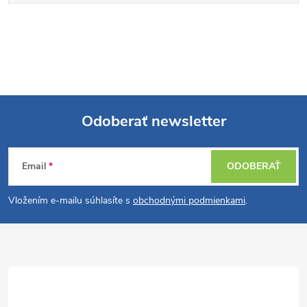
Odoberať newsletter
Z
Email
ODOBERAŤ
á
Vložením e-mailu súhlasíte s
obchodnými podmienkami
.
p
ä
t