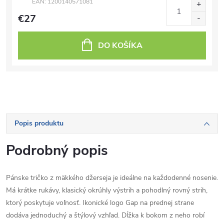
EAN:
1200140571081
€27
DO KOŠÍKA
Popis produktu
Podrobný popis
Pánske tričko z mäkkého džerseja je ideálne na každodenné nosenie.
Má krátke rukávy, klasický okrúhly výstrih a pohodlný rovný strih,
ktorý poskytuje voľnosť. Ikonické logo Gap na prednej strane
dodáva jednoduchý a štýlový vzhľad. Dĺžka k bokom z neho robí