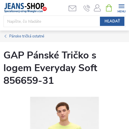
Prejsť
NÁKUPN
KOŠÍK
na
obsah
HĽADAŤ
Pánske tričká ostatné
GAP Pánské Tričko s
logem Everyday Soft
856659-31