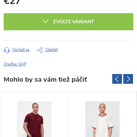
€27
Jednotková
cena:
ZVOĽTE VARIANT
Opýtať sa
Zdieľať
Značka:
GAP