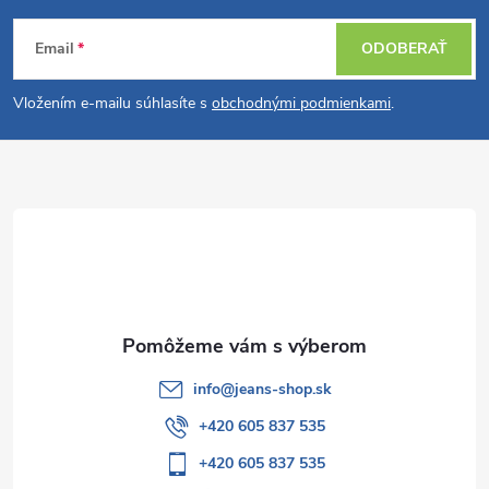
Z
Email
ODOBERAŤ
á
Vložením e-mailu súhlasíte s
obchodnými podmienkami
.
p
ä
t
i
e
info
@
jeans-shop.sk
+420 605 837 535
+420 605 837 535