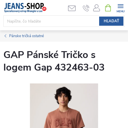
Prejsť
NÁKUPN
KOŠÍK
na
obsah
HĽADAŤ
Pánske tričká ostatné
GAP Pánské Tričko s
logem Gap 432463-03