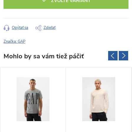
ZVOĽTE VARIANT
Opýtať sa
Zdieľať
Značka:
GAP