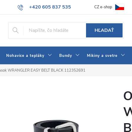
+420 605 837 535
CZ e-shop
atba
Všeobecné obchodné podmienky
Ako vybrať džínsy Wrangler
info@jeans-shop.sk
HĽADAŤ
Nohavice a tepláky
Bundy
Mikiny a svetre
asok WRANGLER EASY BELT BLACK 112352691
O
W
B