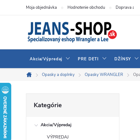
Prejsť
Moja objednávka
Hodnotenie obchodu
Doprava a pl
na
obsah
Akcia/Výpredaj
PRE DETI
DŽÍNSY
Opasky a doplnky
Opasky WRANGLER
Op
Domov
B
Preskočiť
Kategórie
kategórie
o
Akcia/Výpredaj
č
VÝPREDAJ