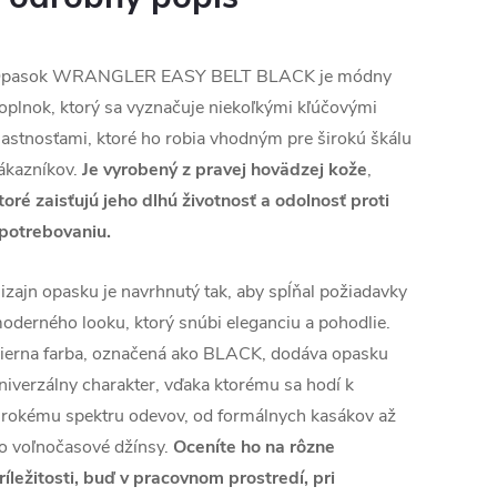
pasok WRANGLER EASY BELT BLACK je módny
oplnok, ktorý sa vyznačuje niekoľkými kľúčovými
lastnosťami, ktoré ho robia vhodným pre širokú škálu
ákazníkov.
Je vyrobený z pravej hovädzej kože
,
toré zaisťujú jeho dlhú životnosť a odolnosť proti
potrebovaniu.
izajn opasku je navrhnutý tak, aby spĺňal požiadavky
oderného looku, ktorý snúbi eleganciu a pohodlie.
ierna farba, označená ako BLACK, dodáva opasku
niverzálny charakter, vďaka ktorému sa hodí k
irokému spektru odevov, od formálnych kasákov až
o voľnočasové džínsy.
Oceníte ho na rôzne
ríležitosti, buď v pracovnom prostredí, pri