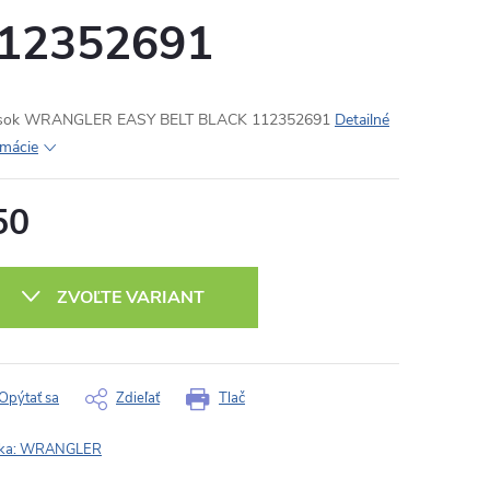
12352691
sok WRANGLER EASY BELT BLACK 112352691
Detailné
rmácie
50
otková
:
ZVOĽTE VARIANT
Opýtať sa
Zdieľať
Tlač
ka:
WRANGLER