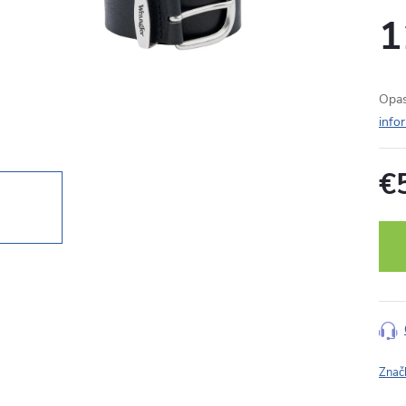
1
Opa
info
€
Jedn
cena
Znač