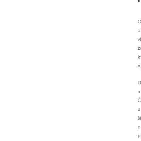
O
d
v
z
k
o
D
m
Č
u
š
p
p