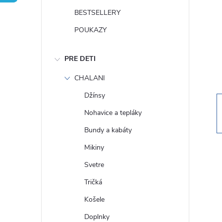
n
BESTSELLERY
ý
POUKAZY
p
PRE DETI
a
CHALANI
Džínsy
n
Nohavice a tepláky
e
Bundy a kabáty
Mikiny
l
Svetre
Tričká
Košele
Doplnky