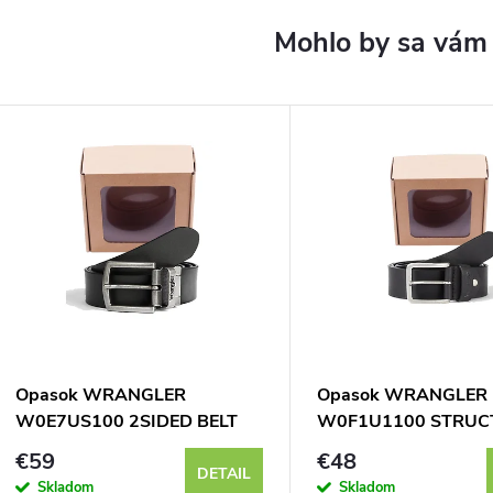
Opasok WRANGLER
Opasok WRANGLER
W0E7US100 2SIDED BELT
W0F1U1100 STRUC
Black
BELT Black
€59
€48
DETAIL
Skladom
Skladom