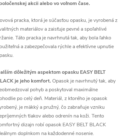
poločenskej akcii alebo vo voľnom čase.
ovová pracka, ktorá je súčasťou opasku, je vyrobená z
valitných materiálov a zaisťuje pevné a spoľahlivé
ržanie. Táto pracka je navrhnutá tak, aby bola ľahko
oužiteľná a zabezpečovala rýchle a efektívne upnutie
pasku.
alším dôležitým aspektom opasku EASY BELT
LACK je jeho komfort.
Opasok je navrhnutý tak, aby
eobmedzoval pohyb a poskytoval maximálne
ohodlie po celý deň. Materiál, z ktorého je opasok
yrobený, je mäkký a pružný, čo zabraňuje vzniku
epríjemných tlakov alebo odrenín na koži. Tento
omfortný dizajn robí opasok EASY BELT BLACK
deálnym doplnkom na každodenné nosenie.