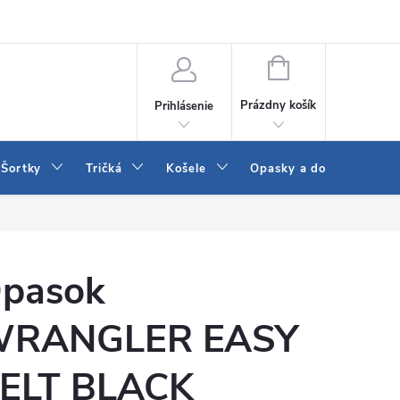
 a LEE
Naša predajňa
Blog
Kontakt
Vrátenie a výmena to
NÁKUPNÝ
KOŠÍK
Prázdny košík
Prihlásenie
Šortky
Tričká
Košele
Opasky a doplnky
pasok
RANGLER EASY
ELT BLACK