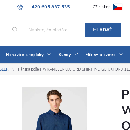
+420 605 837 535
CZ e-shop
atba
Všeobecné obchodné podmienky
Ako vybrať džínsy Wrangler
info@jeans-shop.sk
HĽADAŤ
Nohavice a tepláky
Bundy
Mikiny a svetre
NGLER
Pánska košeľa WRANGLER OXFORD SHIRT INDIGO OXFORD 1
P
O