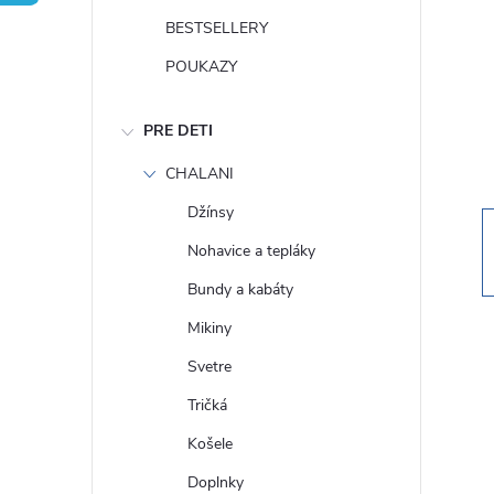
n
BESTSELLERY
ý
POUKAZY
p
PRE DETI
a
CHALANI
Džínsy
n
Nohavice a tepláky
e
Bundy a kabáty
Mikiny
l
Svetre
Tričká
Košele
Doplnky