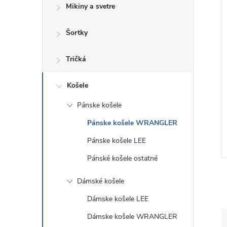
Mikiny a svetre
Šortky
Tričká
Košele
šeľa WRANGLER
Pánska košeľa WRANGLER
Pánske košele
HIRT DARK NAVY
LS SHIRT WHITE OXFORD
1
112350485
Pánske košele WRANGLER
€71
DETAIL
DETAIL
Skladom
Pánske košele LEE
Pánské košele ostatné
Dámské košele
Dámske košele LEE
Dámske košele WRANGLER