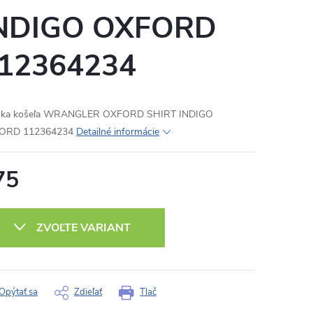
NDIGO OXFORD
12364234
ska košeľa WRANGLER OXFORD SHIRT INDIGO
ORD 112364234
Detailné informácie
75
otková
:
ZVOĽTE VARIANT
Opýtať sa
Zdieľať
Tlač