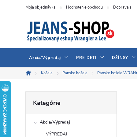
Prejsť
Moja objednávka
Hodnotenie obchodu
Doprava a pl
na
obsah
Akcia/Výpredaj
PRE DETI
DŽÍNSY
Košele
Pánske košele
Pánske košele WRA
Domov
B
Preskočiť
Kategórie
kategórie
o
Akcia/Výpredaj
č
VÝPREDAJ