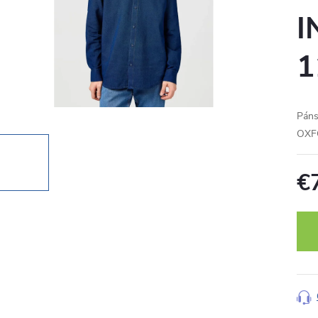
I
1
Pán
OXF
€
Jedn
cena