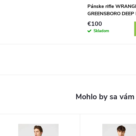
Pánske rifle WRANG
GREENSBORO DEEP 
112357393
€100
Skladom