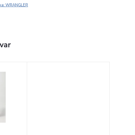
ka:
WRANGLER
ovar