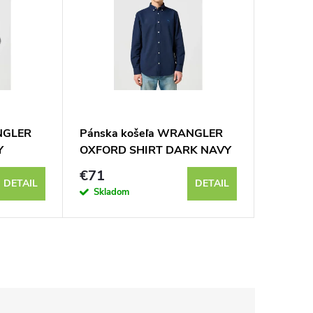
NGLER
Pánska košeľa WRANGLER
Pánska
Y
OXFORD SHIRT DARK NAVY
LS SHI
112357241
112350
€71
€71
DETAIL
DETAIL
Skladom
Sklad