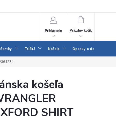
 a LEE
Naša predajňa
Blog
Kontakt
Vrátenie a výmena to
NÁKUPNÝ
KOŠÍK
Prázdny košík
Prihlásenie
Šortky
Tričká
Košele
Opasky a doplnky
12364234
ánska košeľa
WRANGLER
XFORD SHIRT