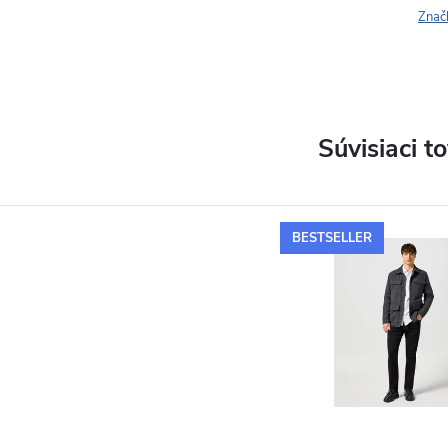
Znač
Súvisiaci t
BESTSELLER