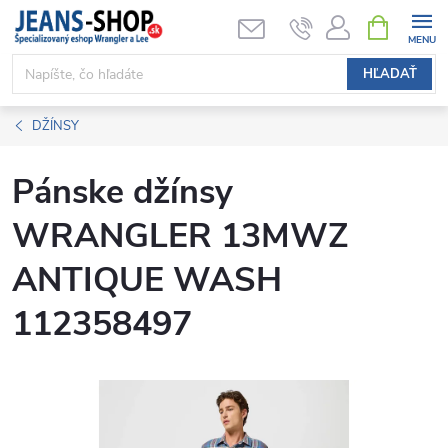
Prejsť
NÁKUPN
KOŠÍK
na
obsah
HĽADAŤ
DŽÍNSY
Pánske džínsy
WRANGLER 13MWZ
ANTIQUE WASH
112358497