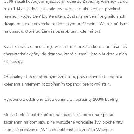
Cut® slúžili kovbojom a jazdcom rodea zo Západnej Ameriky už od
roku 1947 – a dnes sú stále rovnako silné, ako keď ich prvýkrát
navrhol ‚Rodeo Ben' Lichtenstein. Zostali sme verní originálu s ich
dizajnom s piatimi vreckami, ikonickým prešívaním „W“ a 7 pútkami
na opasok, ktoré udržia váš opasok tam, kde má byť.
Klasická nášivka neoliate ju vracia k našim začiatkom a prináša náš
charakteristický štýl do džínsov, ktoré si zamilujete a budete v nich
žiť navždy.
Originálny strih so stredným vzrastom, pravidelnými stehnami a
kolenami a miernym rozopínaním topánok pre rovný strih.
Vyrobené z odolného 13oz denimu z nepružnej
100% bavlny.
Medzi funkcia patrí 7 pútok na opasok, rázporok na zips so
zapínaním na gombíky, plne vystužené vonkajšie švy, ploché nity,
ikonické prešívanie „W“ a charakteristická značka Wrangler.