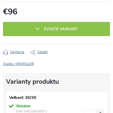
€96
Jednotková
cena:
ZVOĽTE VARIANT
Opýtať sa
Zdieľať
Značka:
WRANGLER
Veľkosť: 30/30
Skladom
EAN:
5401139165571