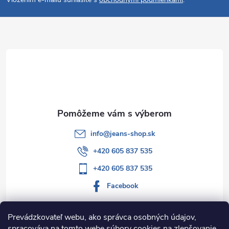
p
ä
t
i
e
info
@
jeans-shop.sk
+420 605 837 535
+420 605 837 535
Facebook
Prevádzkovateľ webu, ako správca osobných údajov,
spracováva na tomto webe súbory cookies na zlepšovanie