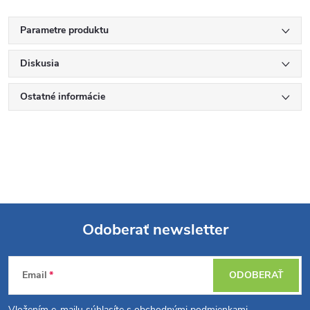
Parametre produktu
Diskusia
Ostatné informácie
Odoberať newsletter
Z
Email
ODOBERAŤ
á
Vložením e-mailu súhlasíte s
obchodnými podmienkami
.