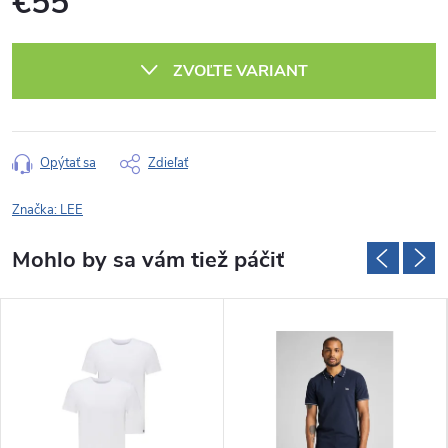
€55
Jednotková
cena:
ZVOĽTE VARIANT
Opýtať sa
Zdieľať
Značka:
LEE