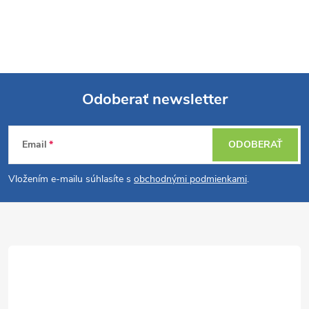
Odoberať newsletter
Z
Email
ODOBERAŤ
á
Vložením e-mailu súhlasíte s
obchodnými podmienkami
.
p
ä
t
i