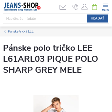
Prejsť
NÁKUPN
KOŠÍK
na
obsah
HĽADAŤ
Pánske tričká LEE
Pánske polo tričko LEE
L61ARL03 PIQUE POLO
SHARP GREY MELE