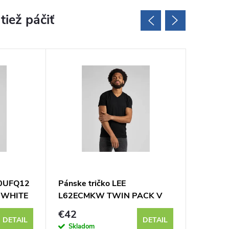
60UFQ12
Pánske tričko LEE
Pánske 
 WHITE
L62ECMKW TWIN PACK V
TWIN 
NECK BLACK WHITE
MELIE /
€42
€41
DETAIL
DETAIL
Skladom
Sklad