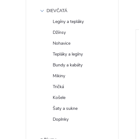
DIEVČATÁ
Legíny a tepláky
Džínsy
Nohavice
Tepláky a legíny
Bundy a kabáty
Mikiny
Tričká
Košele
Šaty a sukne
čko LEE L61ARL35
Pánske polo tričko LEE
LO NAVY
L61ARL03 PIQUE POLO
Doplnky
SHARP GREY MELE
€55
DETAIL
DETAIL
Skladom