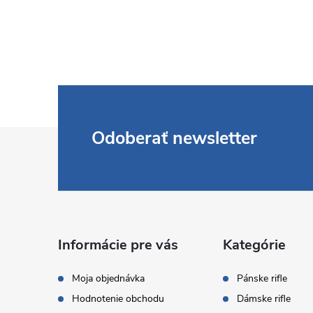
Z
Odoberať newsletter
á
p
ä
Informácie pre vás
Kategórie
t
Moja objednávka
Pánske rifle
Hodnotenie obchodu
Dámske rifle