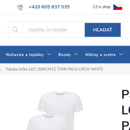
+420 605 837 535
CZ e-shop
atba
Všeobecné obchodné podmienky
Ako vybrať džínsy Wrangler
info@jeans-shop.sk
HĽADAŤ
Nohavice a tepláky
Bundy
Mikiny a svetre
Pánske tričko LEE L680CM12 TWIN PACK CREW WHITE
P
L
P