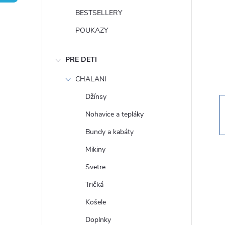
n
BESTSELLERY
ý
POUKAZY
p
PRE DETI
a
CHALANI
Džínsy
n
Nohavice a tepláky
e
Bundy a kabáty
Mikiny
l
Svetre
Tričká
Košele
Doplnky