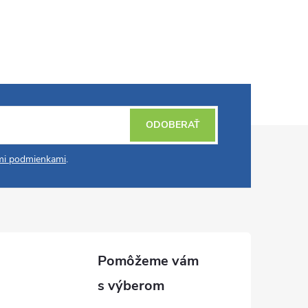
ODOBERAŤ
i podmienkami
.