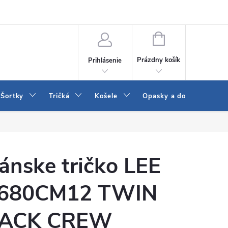
 a LEE
Naša predajňa
Blog
Kontakt
Vrátenie a výmena to
NÁKUPNÝ
KOŠÍK
Prázdny košík
Prihlásenie
Šortky
Tričká
Košele
Opasky a doplnky
ánske tričko LEE
680CM12 TWIN
ACK CREW