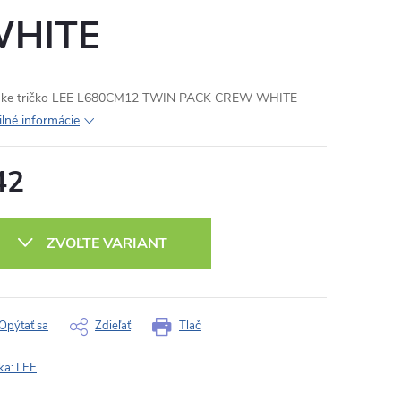
HITE
ske tričko LEE L680CM12 TWIN PACK CREW WHITE
ilné informácie
42
otková
:
ZVOĽTE VARIANT
Opýtať sa
Zdieľať
Tlač
ka:
LEE