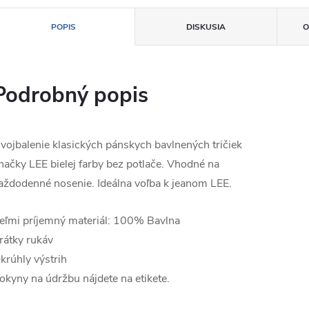
POPIS
DISKUSIA
O
Podrobný popis
vojbalenie klasických pánskych bavlnených tričiek
načky LEE bielej farby bez potlače. Vhodné na
aždodenné nosenie. Ideálna voľba k jeanom LEE.
eľmi príjemný materiál: 100% Bavlna
rátky rukáv
krúhly výstrih
okyny na údržbu nájdete na etikete.