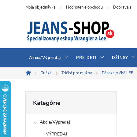
Prejsť
Moja objednávka
Hodnotenie obchodu
Doprava a pl
na
obsah
Akcia/Výpredaj
PRE DETI
DŽÍNSY
Tričká
Tričká pre mužov
Pánske tričká LEE
Domov
B
Preskočiť
Kategórie
kategórie
o
Akcia/Výpredaj
č
VÝPREDAJ