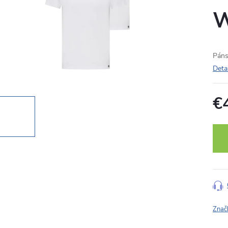
W
Pán
Deta
€
Jedn
cena
Znač