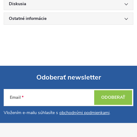
Diskusia
Ostatné informácie
Odoberať newsletter
Z
Email
ODOBERAŤ
á
Vložením e-mailu súhlasíte s
obchodnými podmienkami
.
p