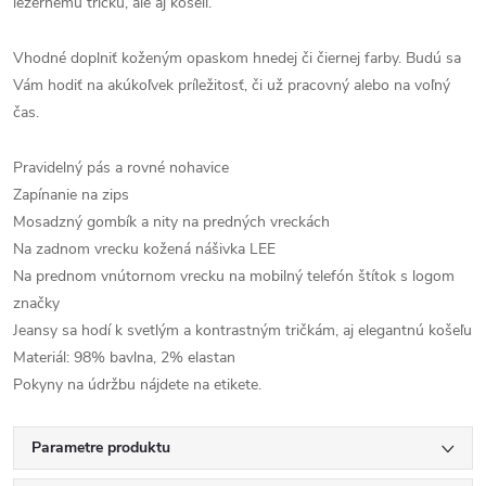
ležérnemu tričku, ale aj košeli.
Vhodné doplniť koženým opaskom hnedej či čiernej farby. Budú sa
Vám hodiť na akúkoľvek príležitosť, či už pracovný alebo na voľný
čas.
Pravidelný pás a rovné nohavice
Zapínanie na zips
Mosadzný gombík a nity na predných vreckách
Na zadnom vrecku kožená nášivka LEE
Na prednom vnútornom vrecku na mobilný telefón štítok s logom
značky
Jeansy sa hodí k svetlým a kontrastným tričkám, aj elegantnú košeľu
Materiál: 98% bavlna, 2% elastan
Pokyny na údržbu nájdete na etikete.
Parametre produktu