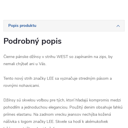
Popis produktu
Podrobný popis
Čierne pánske džínsy v strihu WEST so zapínaním na zips, by
nemali chýbať ani u Vás.
Tento nový strih značky LEE sa vyznačuje stredným pásom a
rovnými nohavicami.
Džínsy sú skvelou voľbou pre tých, ktorí hľadajú kompromis medzi
pohodlím a jednoduchou eleganciou. Použitý denim obsahuje ľahkú
prímes elastanu. Na zadnom vrecku jeansov nechýba kožená
nášivka s logom značky LEE. Skvele sa hodí k akémukoľvek