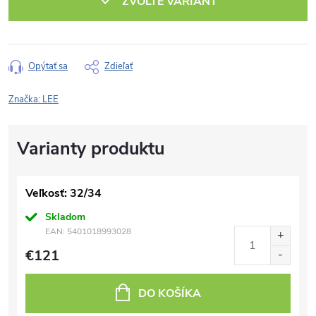
ZVOĽTE VARIANT
Opýtať sa
Zdieľať
Značka:
LEE
Veľkosť: 32/34
Skladom
EAN:
5401018993028
€121
DO KOŠÍKA