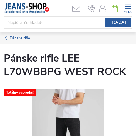
Prejsť
NÁKUPN
KOŠÍK
na
obsah
HĽADAŤ
Pánske rifle
Pánske rifle LEE
L70WBBPG WEST ROCK
Totálny výpredaj!