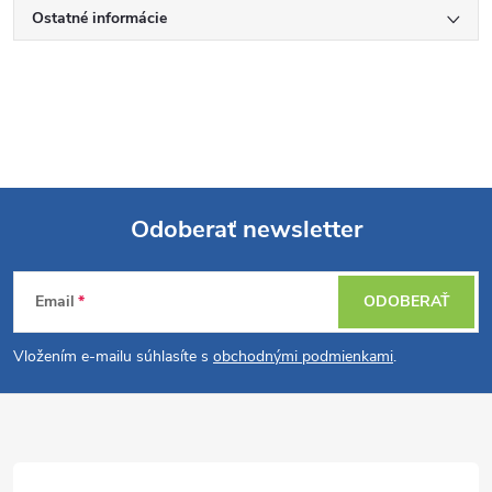
Ostatné informácie
Odoberať newsletter
Z
Email
ODOBERAŤ
á
Vložením e-mailu súhlasíte s
obchodnými podmienkami
.
p
ä