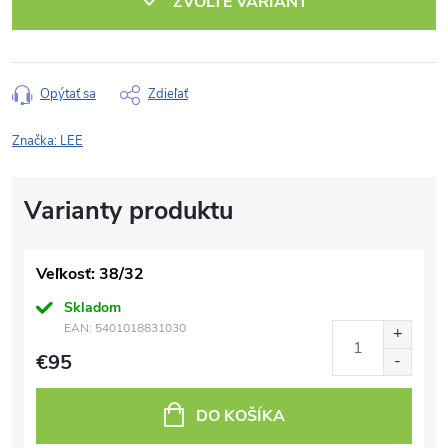
ZVOĽTE VARIANT
Opýtať sa
Zdieľať
Značka:
LEE
Veľkosť: 38/32
Skladom
EAN:
5401018831030
€95
DO KOŠÍKA