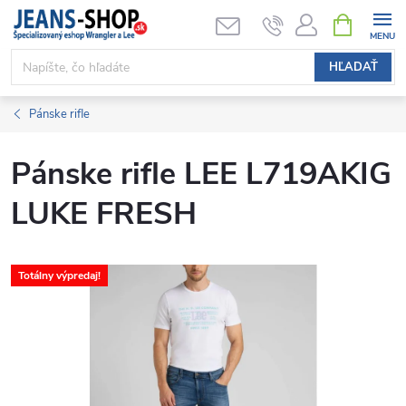
Prejsť
NÁKUPN
KOŠÍK
na
obsah
HĽADAŤ
Pánske rifle
Pánske rifle LEE L719AKIG
LUKE FRESH
Totálny výpredaj!