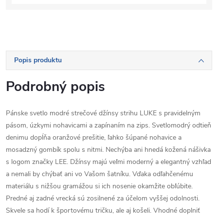
Popis produktu
Podrobný popis
Pánske svetlo modré strečové džínsy strihu LUKE s pravidelným
pásom, úzkymi nohavicami a zapínaním na zips. Svetlomodrý odtieň
denimu dopĺňa oranžové prešitie, ľahko šúpané nohavice a
mosadzný gombík spolu s nitmi. Nechýba ani hnedá kožená nášivka
s logom značky LEE. Džínsy majú veľmi moderný a elegantný vzhľad
a nemali by chýbať ani vo Vašom šatníku. Vďaka odľahčenému
materiálu s nižšou gramážou si ich nosenie okamžite obľúbite.
Predné aj zadné vrecká sú zosilnené za účelom vyššej odolnosti.
Skvele sa hodí k športovému tričku, ale aj košeli. Vhodné doplniť