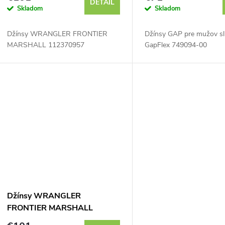
DETAIL
Skladom
Skladom
o
Džínsy WRANGLER FRONTIER
Džínsy GAP pre mužov sl
d
MARSHALL 112370957
GapFlex 749094-00
u
k
t
o
v
Džínsy WRANGLER
FRONTIER MARSHALL
112370957