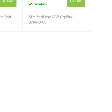
DETAIL
DETAIL
Skladom
im Soft
Slim fit džínsy GAP GapFlex
876543-05