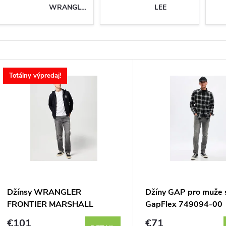
WRANGLER
LEE
V
Totálny výpredaj!
ý
p
s
p
Džínsy WRANGLER
Džíny GAP pro muže s
FRONTIER MARSHALL
GapFlex 749094-00
r
112370957 - výpredaj
€101
€71