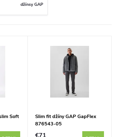
džínsy GAP
lim Soft
Slim fit džíny GAP GapFlex
876543-05
€71