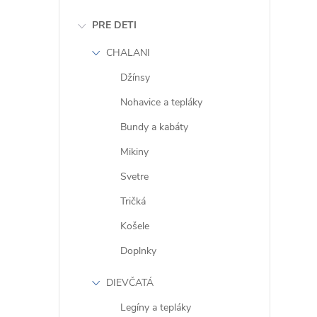
i
PRE DETI
CHALANI
Džínsy
Nohavice a tepláky
r
Bundy a kabáty
Mikiny
Svetre
Tričká
Košele
Doplnky
DIEVČATÁ
i
Legíny a tepláky