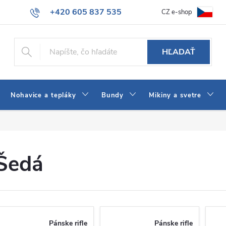
+420 605 837 535
CZ e-shop
atba
Všeobecné obchodné podmienky
Ako vybrať džínsy Wrangler
info@jeans-shop.sk
HĽADAŤ
Nohavice a tepláky
Bundy
Mikiny a svetre
Šedá
Pánske rifle
Pánske rifle