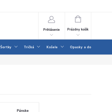
 a LEE
Naša predajňa
Blog
Kontakt
Vrátenie a výmena to
NÁKUPNÝ
KOŠÍK
Prázdny košík
Prihlásenie
Šortky
Tričká
Košele
Opasky a doplnky
Pánske