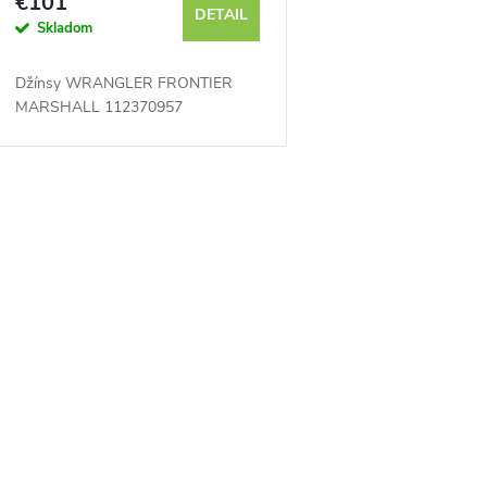
€101
DETAIL
Skladom
Džínsy WRANGLER FRONTIER
MARSHALL 112370957
O
v
á
d
a