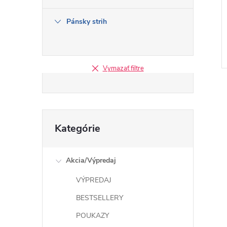
Pánsky strih
Vymazať filtre
Preskočiť
Kategórie
kategórie
l
Akcia/Výpredaj
VÝPREDAJ
BESTSELLERY
POUKAZY