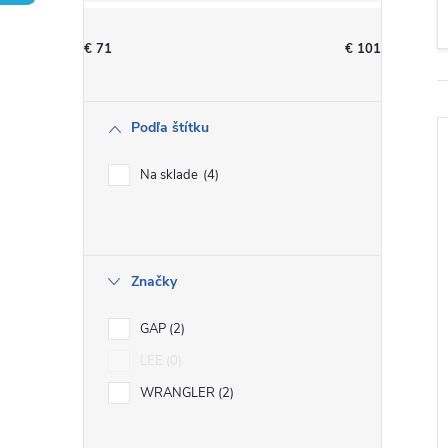
n
€
71
€
101
ý
p
Podľa štítku
a
Na sklade
4
n
e
i
Značky
l
GAP
2
LEE
0
WRANGLER
2