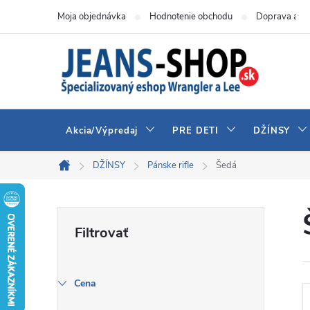
Prejsť
Moja objednávka
Hodnotenie obchodu
Doprava a pl
na
obsah
Akcia/Výpredaj
PRE DETI
DŽÍNSY
DŽÍNSY
Pánske rifle
Šedá
Domov
B
o
č
Cena