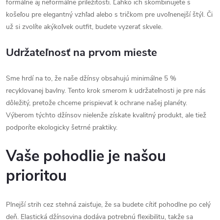
formálne aj neformálne príležitosti. Ľahko ich skombinujete s
košeľou pre elegantný vzhľad alebo s tričkom pre uvoľnenejší štýl. Či
už si zvolíte akýkoľvek outfit, budete vyzerať skvele.
Udržateľnosť na prvom mieste
Sme hrdí na to, že naše džínsy obsahujú minimálne 5 %
recyklovanej bavlny. Tento krok smerom k udržateľnosti je pre nás
dôležitý, pretože chceme prispievať k ochrane našej planéty.
Výberom týchto džínsov nielenže získate kvalitný produkt, ale tiež
podporíte ekologicky šetrné praktiky.
Vaše pohodlie je našou
prioritou
Plnejší strih cez stehná zaisťuje, že sa budete cítiť pohodlne po celý
deň. Elastická džínsovina dodáva potrebnú flexibilitu, takže sa