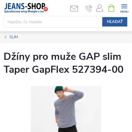
Prejsť
NÁKUPN
KOŠÍK
na
obsah
HĽADAŤ
SLIM
Džíny pro muže GAP slim
Taper GapFlex 527394-00