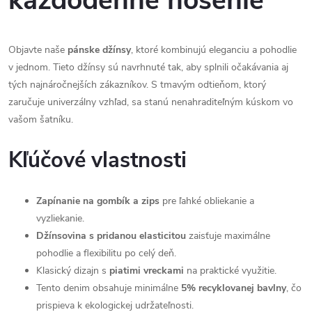
každodenné nosenie
Objavte naše
pánske džínsy
, ktoré kombinujú eleganciu a pohodlie
v jednom. Tieto džínsy sú navrhnuté tak, aby splnili očakávania aj
tých najnáročnejších zákazníkov. S tmavým odtieňom, ktorý
zaručuje univerzálny vzhľad, sa stanú nenahraditeľným kúskom vo
vašom šatníku.
Kľúčové vlastnosti
Zapínanie na gombík a zips
pre ľahké obliekanie a
vyzliekanie.
Džínsovina s pridanou elasticitou
zaisťuje maximálne
pohodlie a flexibilitu po celý deň.
Klasický dizajn s
piatimi vreckami
na praktické využitie.
Tento denim obsahuje minimálne
5% recyklovanej bavlny
, čo
prispieva k ekologickej udržateľnosti.