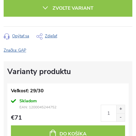
cena:
ZVOĽTE VARIANT
Opýtať sa
Zdieľať
Značka:
GAP
Veľkosť: 29/30
Skladom
EAN:
1200045244752
€71
DO KOŠÍKA