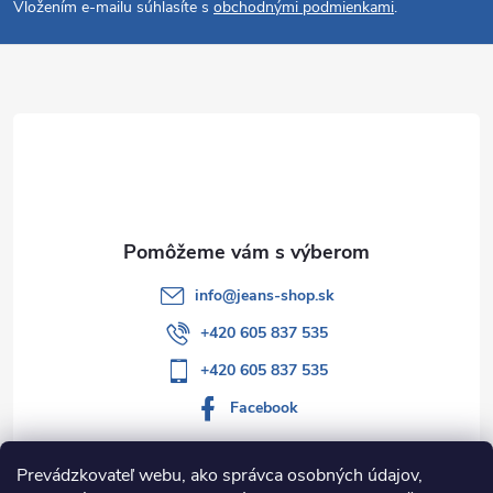
Vložením e-mailu súhlasíte s
obchodnými podmienkami
.
p
ä
t
i
e
info
@
jeans-shop.sk
+420 605 837 535
+420 605 837 535
Facebook
Prevádzkovateľ webu, ako správca osobných údajov,