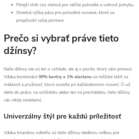
Plnejší strih cez stehná pre väčšie pohodlie a voľnosť pohybu.
Stredná výška pása pre pohodlné nosenie, ktoré sa
prispôsobí vašej postave.
Prečo si vybrať práve tieto
džínsy?
Naše džínsy nie sú len o vzhľade, ale aj o pocite, ktorý vám prinesú.
Vďaka kombinácii
99% bavlny a 1% elastanu
sa môžete tešiť na
mäkkosť a pružnosť, ktorú oceníte pri každodennom nosení. Či už
idete do práce, na schôdzku alebo len na prechádzku, tieto džínsy
vás nikdy nesklamú.
Univerzálny štýl pre každú príležitosť
Vďaka tmavému odtieňu sú tieto džínsy ideálnou voľbou pre