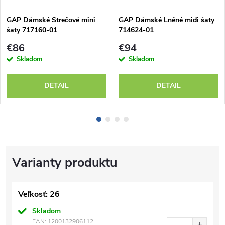
GAP Dámské Strečové mini
GAP Dámské Lněné midi šaty
šaty 717160-01
714624-01
€86
€94
Skladom
Skladom
DETAIL
DETAIL
Veľkosť: 26
Skladom
EAN:
1200132906112