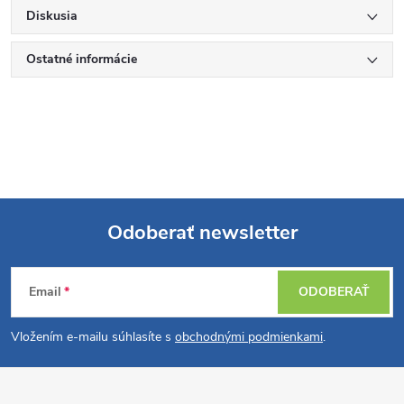
Diskusia
Ostatné informácie
Odoberať newsletter
Z
Email
ODOBERAŤ
á
Vložením e-mailu súhlasíte s
obchodnými podmienkami
.
p