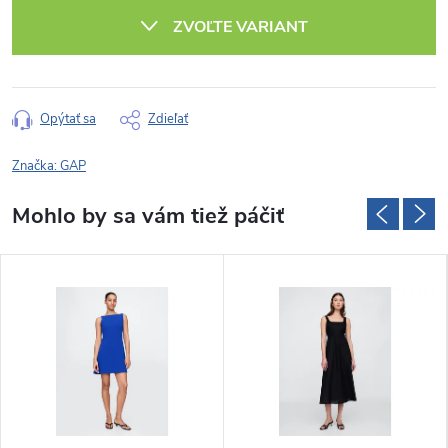
cena:
ZVOĽTE VARIANT
Opýtať sa
Zdieľať
Značka:
GAP