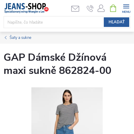
Prejsť
NÁKUPN
KOŠÍK
na
obsah
HĽADAŤ
Šaty a sukne
GAP Dámské Džínová
maxi sukně 862824-00