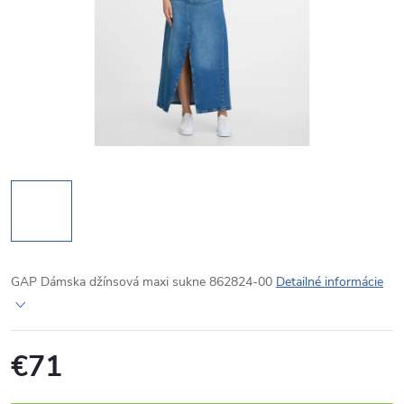
GAP Dámska džínsová maxi sukne 862824-00
Detailné informácie
€71
Jednotková