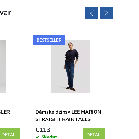
ovar
BESTSELLER
GLER
Dámske džínsy LEE MARION
Dámske
STRAIGHT RAIN FALLS
FLARE
112354413
112351
€113
€108
DETAIL
DETAIL
Skladom
Sklad