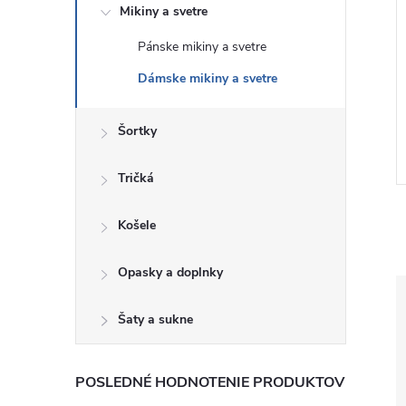
Mikiny a svetre
Pánske mikiny a svetre
 Oversize mikina
GAP Dámská Oversize mikina
Dámske mikiny a svetre
t 799272-02
s logem 554936-12
€51
Šortky
DETAIL
DETAIL
Skladom
Tričká
Košele
Opasky a doplnky
Šaty a sukne
POSLEDNÉ HODNOTENIE PRODUKTOV