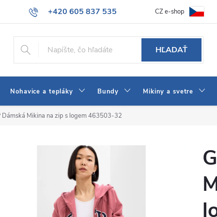
+420 605 837 535
CZ e-shop
atba
Všeobecné obchodné podmienky
Ako vybrať džínsy Wrangler
info@jeans-shop.sk
HĽADAŤ
Nohavice a tepláky
Bundy
Mikiny a svetre
 Dámská Mikina na zip s logem 463503-32
G
M
l