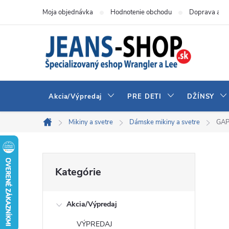
Prejsť
Moja objednávka
Hodnotenie obchodu
Doprava a pl
na
obsah
Akcia/Výpredaj
PRE DETI
DŽÍNSY
Mikiny a svetre
Dámske mikiny a svetre
GAP
Domov
B
Preskočiť
Kategórie
kategórie
o
Akcia/Výpredaj
č
VÝPREDAJ