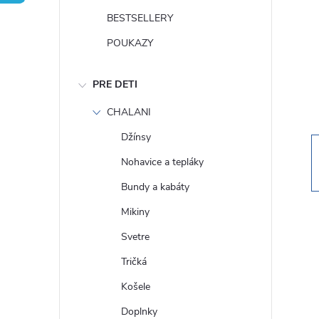
n
BESTSELLERY
ý
POUKAZY
p
PRE DETI
a
CHALANI
Džínsy
n
Nohavice a tepláky
e
Bundy a kabáty
Mikiny
l
Svetre
Tričká
Košele
Doplnky