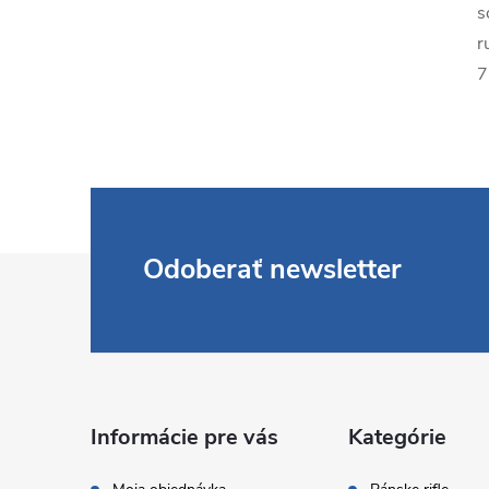
s
r
7
Z
Odoberať newsletter
á
p
ä
Informácie pre vás
Kategórie