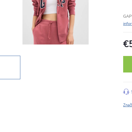
GAP 
info
€
Jedn
cena
Znač