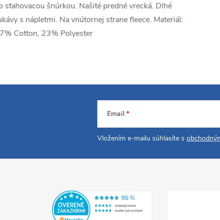
o sťahovacou šnúrkou. Našité predné vrecká. Dlhé
ukávy s nápletmi. Na vnútornej strane fleece. Materiál:
7% Cotton, 23% Polyester
Email
Vložením e-mailu súhlasíte s
obchodným