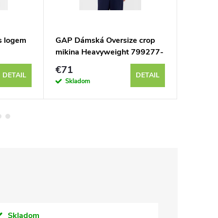
s logem
GAP Dámská Oversize crop
GAP Dá
mikina Heavyweight 799277-
kardig
00
€71
€90
DETAIL
DETAIL
Skladom
Sklad
Skladom