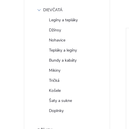
DIEVČATÁ
Legíny a tepláky
Džínsy
daj!
Totálny výpredaj!
Nohavice
Tepláky a legíny
Bundy a kabáty
Mikiny
Tričká
Košele
Šaty a sukne
nsy LEE RIDER
Dámske jeans LEE CAROL
HYPER DARK
CLASSIC DENIM 112354457
Doplnky
4
- výpredaj
€129
DETAIL
DETAIL
Skladom