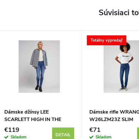
Súvisiaci t
Totálny výpredaj!
Dámske džínsy LEE
Dámske rifle WRAN
SCARLETT HIGH IN THE
W26LZM23Z SLIM
SHADE 112346881
AUTHENTIC LOVE
€119
€71
DETAIL
Skladom
Skladom