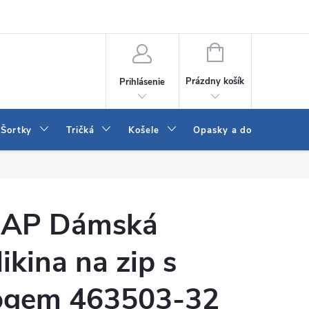
 a LEE
Naša predajňa
Blog
Kontakt
Vrátenie a výmena to
NÁKUPNÝ
KOŠÍK
Prázdny košík
Prihlásenie
Šortky
Tričká
Košele
Opasky a doplnky
AP Dámská
ikina na zip s
ogem 463503-32