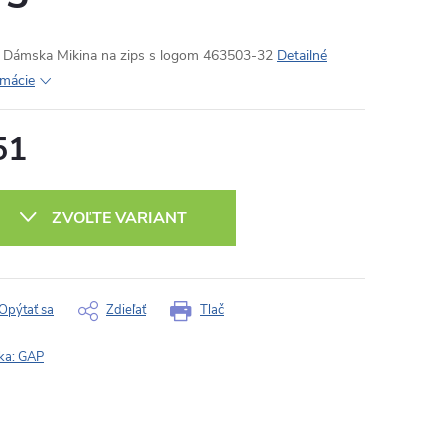
Dámska Mikina na zips s logom 463503-32
Detailné
rmácie
51
otková
:
ZVOĽTE VARIANT
Opýtať sa
Zdieľať
Tlač
ka:
GAP