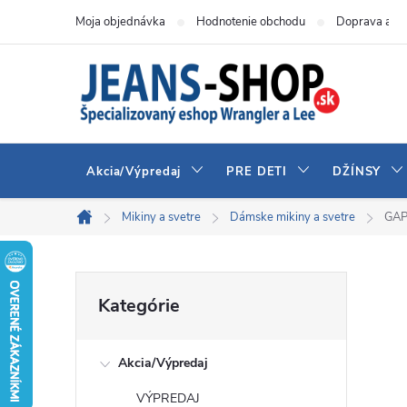
Prejsť
Moja objednávka
Hodnotenie obchodu
Doprava a pl
na
obsah
Akcia/Výpredaj
PRE DETI
DŽÍNSY
Mikiny a svetre
Dámske mikiny a svetre
GAP
Domov
B
Preskočiť
Kategórie
kategórie
o
Akcia/Výpredaj
č
VÝPREDAJ