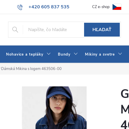
+420 605 837 535
CZ e-shop
atba
Všeobecné obchodné podmienky
Ako vybrať džínsy Wrangler
info@jeans-shop.sk
HĽADAŤ
Nohavice a tepláky
Bundy
Mikiny a svetre
 Dámská Mikina s logem 463506-00
G
M
4