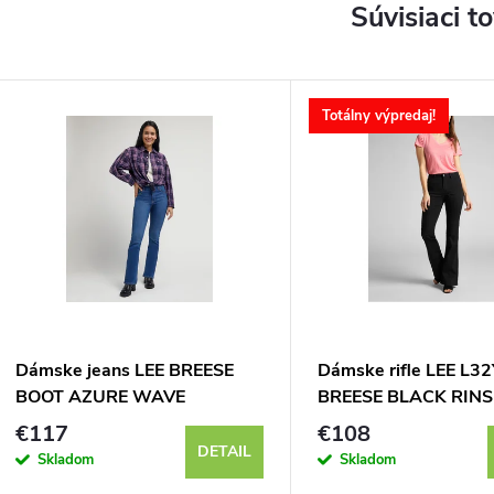
Súvisiaci t
Totálny výpredaj!
Dámske jeans LEE BREESE
Dámske rifle LEE L3
BOOT AZURE WAVE
BREESE BLACK RINS
112341971
€117
€108
DETAIL
Skladom
Skladom