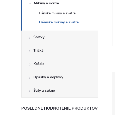
Mikiny a svetre
Pánske mikiny a svetre
 Krátký crop
GAP Dámská Oversize mikina
Soft 854755-02 -
VintageSoft Americana
Dámske mikiny a svetre
767368-01
€47
DETAIL
DETAIL
Skladom
Šortky
Tričká
Košele
Opasky a doplnky
Šaty a sukne
POSLEDNÉ HODNOTENIE PRODUKTOV