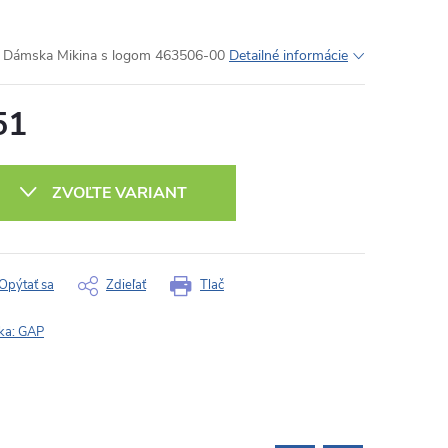
Dámska Mikina s logom 463506-00
Detailné informácie
51
otková
:
ZVOĽTE VARIANT
Opýtať sa
Zdieľať
Tlač
ka:
GAP