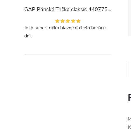
GAP Pánské Tričko classic 440775-00
Je to super tričko hlavne na tieto horúce
dni.
M
K