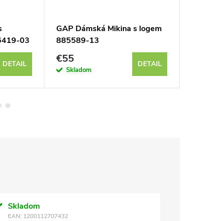
s
GAP Dámská Mikina s logem
GAP Dám
6419-03
885589-13
463506
€55
€55
DETAIL
DETAIL
Skladom
Sklad
Skladom
EAN:
1200112707432