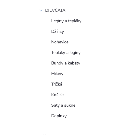
DIEVČATÁ
Legíny a tepláky
Džínsy
daj!
Totálny výpredaj!
Nohavice
Tepláky a legíny
Bundy a kabáty
Mikiny
Tričká
Košele
e LEE
Dámske džínsy LEE RIDER
Šaty a sukne
9 CAROL ROCKY
CLASSIC HYPER DARK
112354414
Doplnky
€66
DETAIL
DETAIL
Skladom