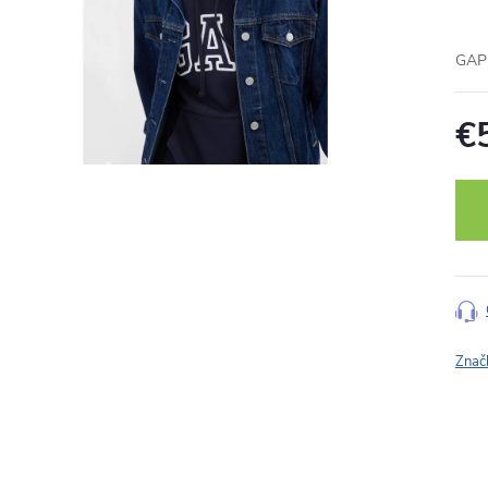
GAP 
€
Jedn
cena
Znač