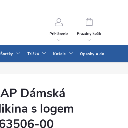
 a LEE
Naša predajňa
Blog
Kontakt
Vrátenie a výmena to
NÁKUPNÝ
KOŠÍK
Prázdny košík
Prihlásenie
Šortky
Tričká
Košele
Opasky a doplnky
AP Dámská
ikina s logem
63506-00