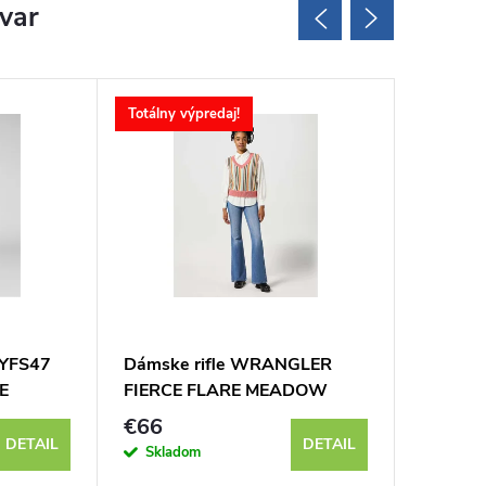
ovar
Totálny výpredaj!
2YFS47
Dámske rifle WRANGLER
Dámske
E
FIERCE FLARE MEADOW
W23347
112356799
€66
€108
DETAIL
DETAIL
Skladom
Sklad