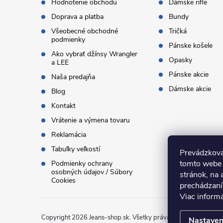
Hodnotenie obchodu
Dámske rifle
i
Doprava a platba
Bundy
Všeobecné obchodné
Tričká
e
podmienky
Pánske košele
Ako vybrať džínsy Wrangler
Opasky
a LEE
Pánske akcie
Naša predajňa
Dámske akcie
Blog
Kontakt
Vrátenie a výmena tovaru
Reklamácia
Tabuľky veľkostí
Prevádzkova
tomto webe 
Podmienky ochrany
osobných údajov / Súbory
stránok, na 
Cookies
prechádzaní
Viac inform
Copyright 2026
Jeans-shop.sk
. Všetky práva vyhradené.
Uprav
Nastaven