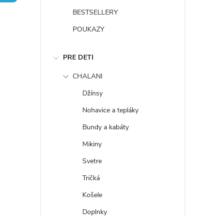
n
BESTSELLERY
ý
POUKAZY
p
PRE DETI
a
CHALANI
Džínsy
n
Nohavice a tepláky
e
Bundy a kabáty
Mikiny
l
Svetre
Tričká
Košele
Doplnky