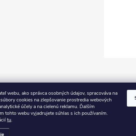
teľ webu, ako správca osobných údajov, spracováva na
súbory cookies na zlepšovanie prostredia webových
analytické účely a na cielenú reklamu. Ďalším
m tohto webu vyjadrujete súhlas s ich používaním.
ácií
tu
.
iť nastavenie cookies
ie