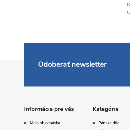
R
C
Z
Odoberať newsletter
á
p
ä
Informácie pre vás
Kategórie
t
Moja objednávka
Pánske rifle