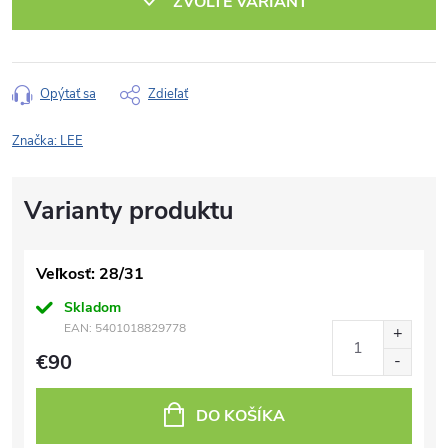
ZVOĽTE VARIANT
Opýtať sa
Zdieľať
Značka:
LEE
Veľkosť: 28/31
Skladom
EAN:
5401018829778
€90
DO KOŠÍKA