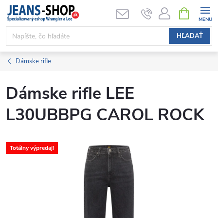
Prejsť
NÁKUPN
KOŠÍK
na
obsah
HĽADAŤ
Dámske rifle
Dámske rifle LEE
L30UBBPG CAROL ROCK
Totálny výpredaj!