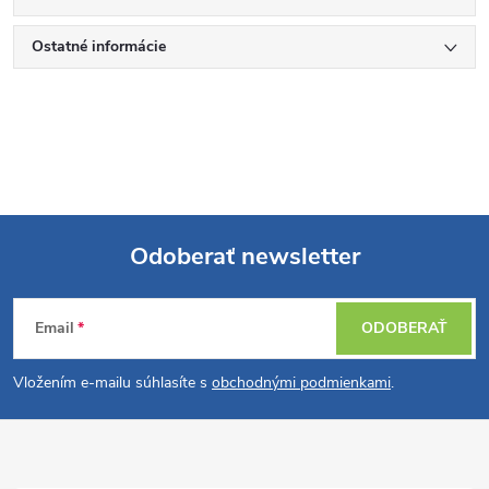
Ostatné informácie
Odoberať newsletter
Z
Email
ODOBERAŤ
á
Vložením e-mailu súhlasíte s
obchodnými podmienkami
.
p
ä