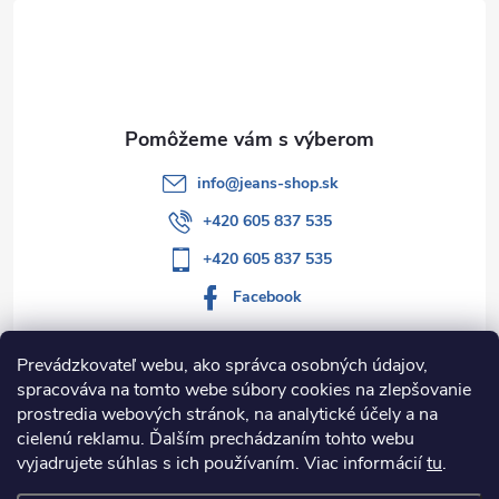
t
i
e
info
@
jeans-shop.sk
+420 605 837 535
+420 605 837 535
Facebook
Prevádzkovateľ webu, ako správca osobných údajov,
spracováva na tomto webe súbory cookies na zlepšovanie
Informácie pre vás
prostredia webových stránok, na analytické účely a na
cielenú reklamu. Ďalším prechádzaním tohto webu
Kategórie
vyjadrujete súhlas s ich používaním. Viac informácií
tu
.