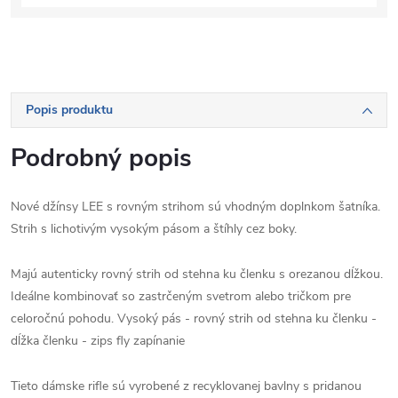
Popis produktu
Podrobný popis
Nové džínsy LEE s rovným strihom sú vhodným doplnkom šatníka.
Strih s lichotivým vysokým pásom a štíhly cez boky.
Majú autenticky rovný strih od stehna ku členku s orezanou dĺžkou.
Ideálne kombinovať so zastrčeným svetrom alebo tričkom pre
celoročnú pohodu. Vysoký pás - rovný strih od stehna ku členku -
dĺžka členku - zips fly zapínanie
Tieto dámske rifle sú vyrobené z recyklovanej bavlny s pridanou