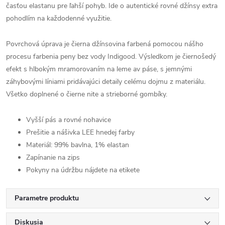
časťou elastanu pre ľahší pohyb. Ide o autentické rovné džínsy extra
pohodlím na každodenné využitie.
Povrchová úprava je čierna džínsovina farbená pomocou nášho
procesu farbenia peny bez vody Indigood. Výsledkom je čiernošedý
efekt s hlbokým mramorovaním na leme av páse, s jemnými
záhybovými líniami pridávajúci detaily celému dojmu z materiálu.
Všetko doplnené o čierne nite a strieborné gombíky.
Vyšší pás a rovné nohavice
Prešitie a nášivka LEE hnedej farby
Materiál: 99% bavlna, 1% elastan
Zapínanie na zips
Pokyny na údržbu nájdete na etikete
Parametre produktu
Diskusia