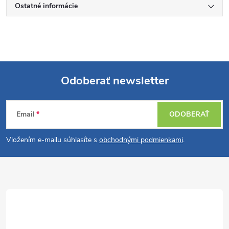
Ostatné informácie
Odoberať newsletter
Z
Email
ODOBERAŤ
á
Vložením e-mailu súhlasíte s
obchodnými podmienkami
.
p
ä
t