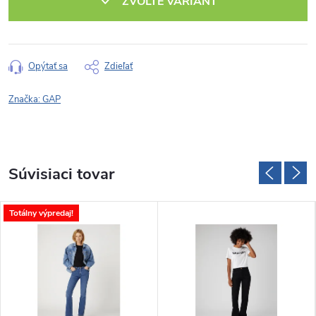
ZVOĽTE VARIANT
Opýtať sa
Zdieľať
Značka:
GAP
Súvisiaci tovar
Totálny výpredaj!