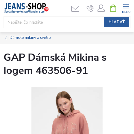
Prejsť
NÁKUPN
KOŠÍK
na
obsah
HĽADAŤ
Dámske mikiny a svetre
GAP Dámská Mikina s
logem 463506-91