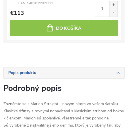
EAN:
5401019989112
€113
DO KOŠÍKA
Popis produktu
Podrobný popis
Zoznámte sa s Marion Straight - novým hitom vo vašom šatníku.
Klasické džínsy s rovnými nohavicami s klasickým strihom od bokov
k členkom, Marion sú spoľahlivé, všestranné a tak pohodlné.
Sú vyrobené z najkvalitnejšieho denimu, ktorý je vyrobený tak, aby