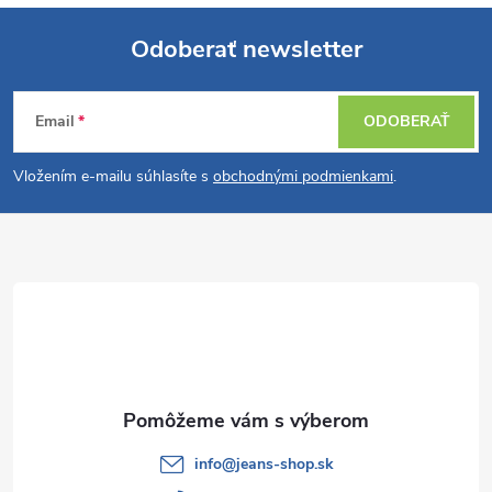
Odoberať newsletter
Z
Email
ODOBERAŤ
á
Vložením e-mailu súhlasíte s
obchodnými podmienkami
.
p
ä
t
i
e
info
@
jeans-shop.sk