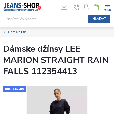
Prejsť
NÁKUPN
KOŠÍK
na
obsah
HĽADAŤ
Dámske rifle
Dámske džínsy LEE
MARION STRAIGHT RAIN
FALLS 112354413
BESTSELLER