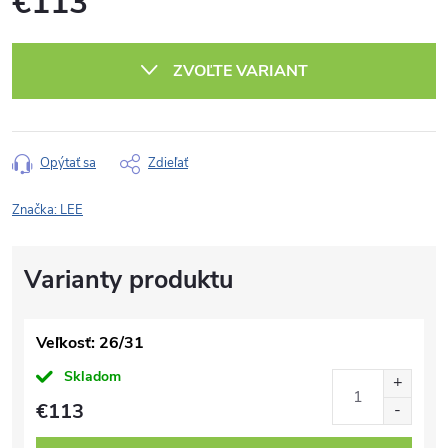
€113
Jednotková
cena:
ZVOĽTE VARIANT
Opýtať sa
Zdieľať
Značka:
LEE
Veľkosť: 26/31
Skladom
€113