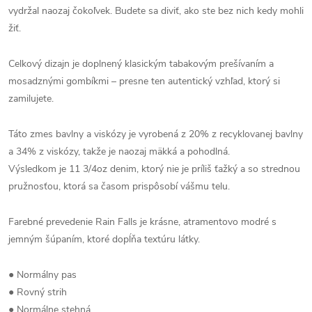
vydržal naozaj čokoľvek. Budete sa diviť, ako ste bez nich kedy mohli
žiť.
Celkový dizajn je doplnený klasickým tabakovým prešívaním a
mosadznými gombíkmi – presne ten autentický vzhľad, ktorý si
zamilujete.
Táto zmes bavlny a viskózy je vyrobená z 20% z recyklovanej bavlny
a 34% z viskózy, takže je naozaj mäkká a pohodlná.
Výsledkom je 11 3/4oz denim, ktorý nie je príliš ťažký a so strednou
pružnosťou, ktorá sa časom prispôsobí vášmu telu.
Farebné prevedenie Rain Falls je krásne, atramentovo modré s
jemným šúpaním, ktoré dopĺňa textúru látky.
● Normálny pas
● Rovný strih
● Normálne stehná