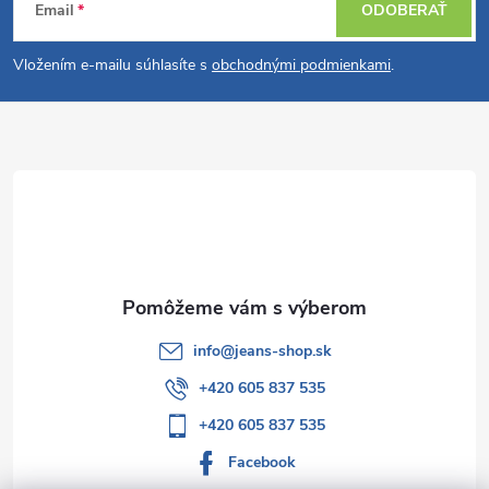
Email
ODOBERAŤ
á
Vložením e-mailu súhlasíte s
obchodnými podmienkami
.
p
ä
t
i
e
info
@
jeans-shop.sk
+420 605 837 535
+420 605 837 535
Facebook