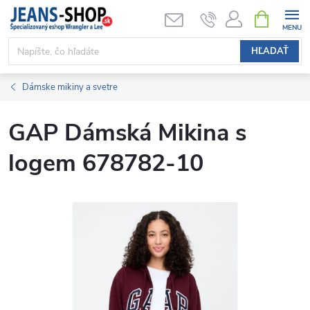
Prejsť
NÁKUPN
KOŠÍK
na
obsah
HĽADAŤ
Dámske mikiny a svetre
GAP Dámská Mikina s
logem 678782-10