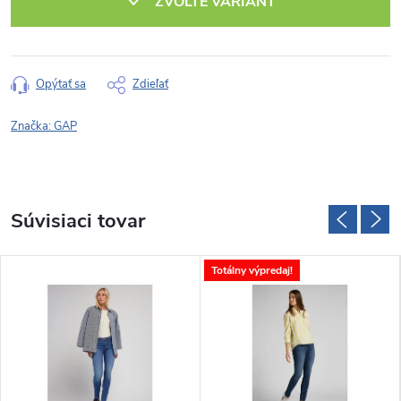
ZVOĽTE VARIANT
Opýtať sa
Zdieľať
Značka:
GAP
Súvisiaci tovar
Totálny výpredaj!