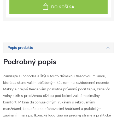
DO KOŠÍKA
Popis produktu
Podrobný popis
Zamilujte si pohodlie a štýl s touto dámskou fleecovou mikinou,
ktorá sa stane vašim obľúbeným kúskom na každodenné nosenie.
Mäkký a hrejivý fleece vám poskytne príjemný pocit tepla, zatiaľ čo
voľný strih s predĺženou dĺžkou pod bokmi zaistí maximálny
komfort. Mikina disponuje dlhými rukávmi s rebrovanými
manžetami, kapucňou so sťahovacími šnúrkami a praktickým
zapínaním na zips. Ikonické logo Gap na prednej strane a praktické