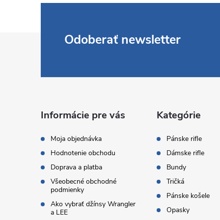
Z
Odoberať newsletter
á
p
ä
Informácie pre vás
Kategórie
t
Moja objednávka
Pánske rifle
Hodnotenie obchodu
Dámske rifle
i
Doprava a platba
Bundy
Všeobecné obchodné
Tričká
e
podmienky
Pánske košele
Ako vybrať džínsy Wrangler
Opasky
a LEE