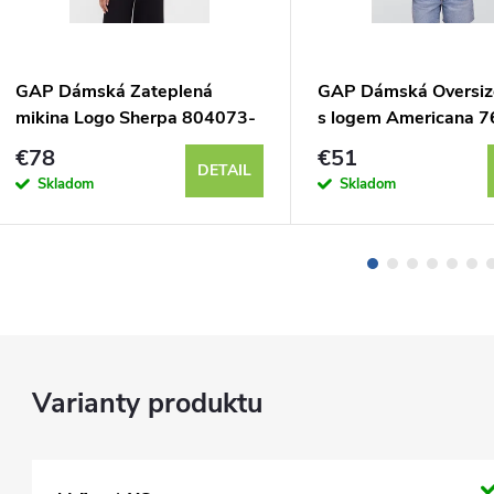
GAP Dámská Zateplená
GAP Dámská Oversiz
mikina Logo Sherpa 804073-
s logem Americana 
02
01
€78
€51
DETAIL
Skladom
Skladom