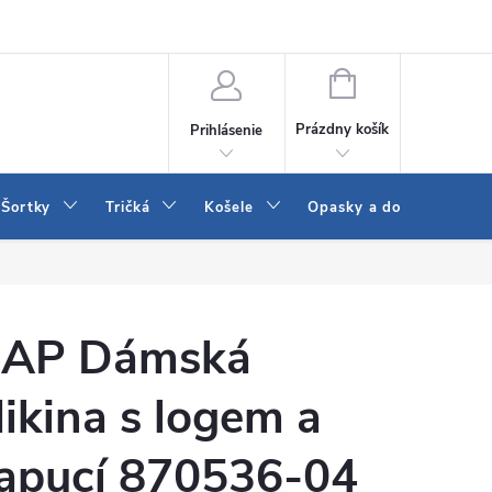
 a LEE
Naša predajňa
Blog
Kontakt
Vrátenie a výmena to
NÁKUPNÝ
KOŠÍK
Prázdny košík
Prihlásenie
Šortky
Tričká
Košele
Opasky a doplnky
AP Dámská
ikina s logem a
apucí 870536-04