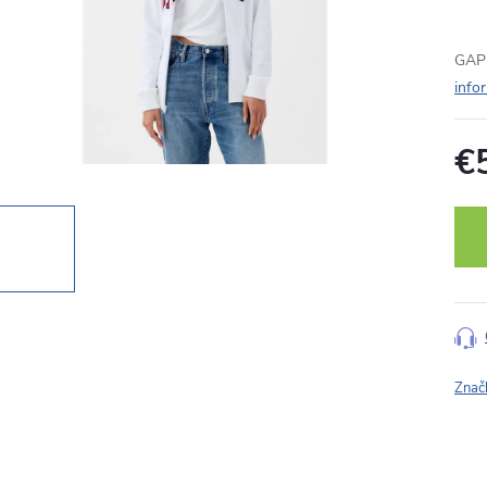
GAP 
info
€
Jedn
cena
Znač