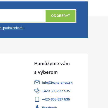
ODOBERAŤ
i podmienkami
.
info
@
jeans-shop.sk
+420 605 837 535
+420 605 837 535
Facebook