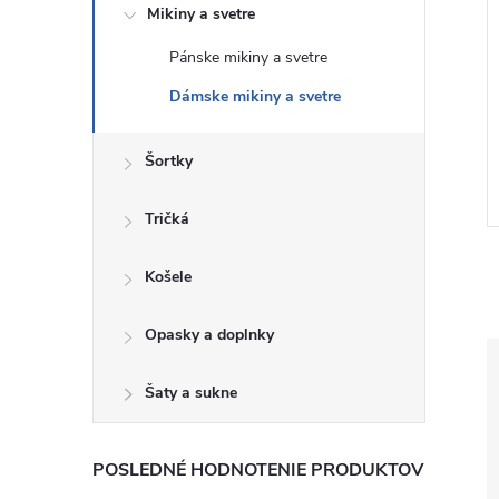
Mikiny a svetre
Pánske mikiny a svetre
 Oversize mikina
GAP Dámská Mikina s logem
Dámske mikiny a svetre
54936-12
Gap 794962-00
€59
Šortky
DETAIL
DETAIL
Skladom
Tričká
Košele
Opasky a doplnky
Šaty a sukne
POSLEDNÉ HODNOTENIE PRODUKTOV