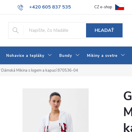
+420 605 837 535
CZ e-shop
atba
Všeobecné obchodné podmienky
Ako vybrať džínsy Wrangler
info@jeans-shop.sk
HĽADAŤ
Nohavice a tepláky
Bundy
Mikiny a svetre
 Dámská Mikina s logem a kapucí 870536-04
G
M
k