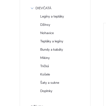
DIEVČATÁ
Legíny a tepláky
Džínsy
Totálny výpredaj!
Nohavice
Tepláky a legíny
Bundy a kabáty
Mikiny
Tričká
Košele
Šaty a sukne
nsy LEE
Dámske rifle WRANGLER
HIGH IN THE
W26RCY37N STRAIGHT
Doplnky
2346881
AURELIA
€76
DETAIL
DETAIL
Skladom