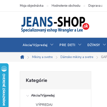
Prejsť
Moja objednávka
Hodnotenie obchodu
Doprava a pl
na
obsah
Akcia/Výpredaj
PRE DETI
DŽÍNSY
Mikiny a svetre
Dámske mikiny a svetre
GAP
Domov
B
Preskočiť
Kategórie
kategórie
o
Akcia/Výpredaj
č
VÝPREDAJ