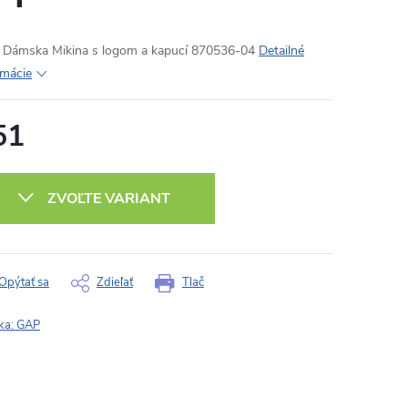
Dámska Mikina s logom a kapucí 870536-04
Detailné
rmácie
51
otková
:
ZVOĽTE VARIANT
Opýtať sa
Zdieľať
Tlač
ka:
GAP