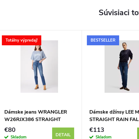
Súvisiaci t
Totálny výpredaj!
BESTSELLER
Dámske jeans WRANGLER
Dámske džínsy LEE 
W26RJX386 STRAIGHT
STRAIGHT RAIN FAL
AIRBLUE
112354413
€80
€113
DETAIL
Skladom
Skladom