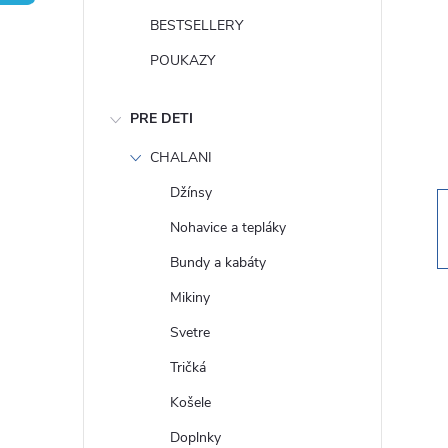
n
BESTSELLERY
ý
POUKAZY
p
PRE DETI
a
CHALANI
Džínsy
n
Nohavice a tepláky
e
Bundy a kabáty
Mikiny
l
Svetre
Tričká
Košele
Doplnky