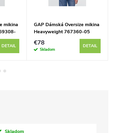
e mikina
GAP Dámská Oversize mikina
GAP Dám
769308-
Heavyweight 767360-05
463506
€78
€51
DETAIL
DETAIL
Skladom
Sklad
Skladom