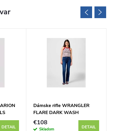
ovar
MARION
Dámske rifle WRANGLER
Dámske
LS
FLARE DARK WASH
DARK 
112351028
€108
€119
DETAIL
DETAIL
Skladom
Sklad