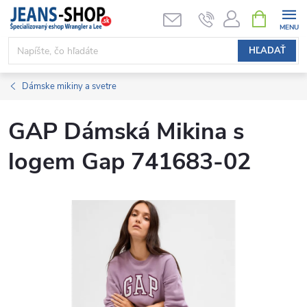
Prejsť
NÁKUPN
KOŠÍK
na
obsah
HĽADAŤ
Dámske mikiny a svetre
GAP Dámská Mikina s
logem Gap 741683-02