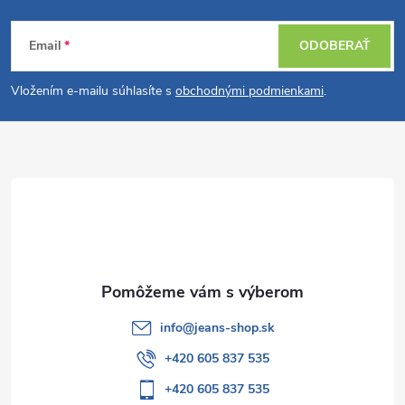
Z
Email
ODOBERAŤ
á
Vložením e-mailu súhlasíte s
obchodnými podmienkami
.
p
ä
t
i
e
info
@
jeans-shop.sk
+420 605 837 535
+420 605 837 535