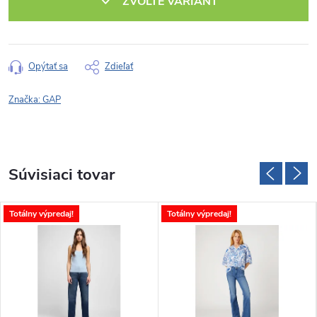
ZVOĽTE VARIANT
Opýtať sa
Zdieľať
Značka:
GAP
Súvisiaci tovar
Totálny výpredaj!
Totálny výpredaj!