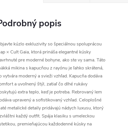
Podrobný popis
bjavte kúzlo exkluzivity so špeciálnou spoluprácou
ap × Cult Gaia, ktorá prináša elegantné kúsky
avrhnuté pre moderné bohyne, ako ste vy sama. Táto
äkká mikina s kapucňou z rayónu je ľahko skrátená,
o vytvára moderný a svieži vzhľad. Kapucňa dodáva
omfort a uvoľnený štýl, zatiaľ čo dlhé rukávy
oskytujú extra teplo, keď je potreba. Rebrovaný lem
odáva upravený a sofistikovaný vzhľad. Celoplošné
laté metalické detaily pridávajú nádych luxusu, ktorý
zvláštni každý outfit. Spája klasiku s umeleckou
stetikou, premieňajúcou každodenné kúsky na