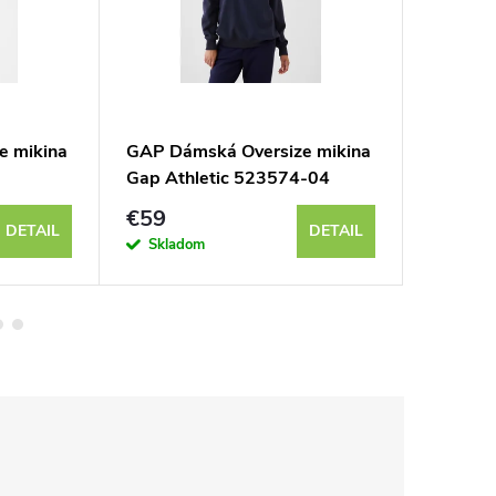
e mikina
GAP Dámská Oversize mikina
GAP Dám
Gap Athletic 523574-04
Logo C
€59
€78
DETAIL
DETAIL
Skladom
Sklad