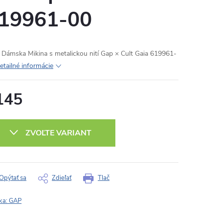
19961-00
Dámska Mikina s metalickou nití Gap × Cult Gaia 619961-
etailné informácie
145
otková
:
ZVOĽTE VARIANT
Opýtať sa
Zdieľať
Tlač
ka:
GAP