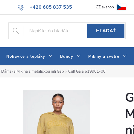
+420 605 837 535
CZ e-shop
atba
Všeobecné obchodné podmienky
Ako vybrať džínsy Wrangler
info@jeans-shop.sk
HĽADAŤ
Nohavice a tepláky
Bundy
Mikiny a svetre
Dámská Mikina s metalickou nití Gap × Cult Gaia 619961-00
G
M
n