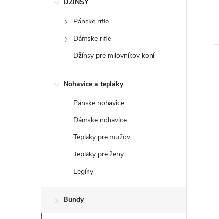
DŽÍNSY
5
€108
DETAIL
DETAIL
Pánske rifle
Skladom
Dámske rifle
Džínsy pre milovníkov koní
Nohavice a tepláky
Pánske nohavice
Dámske nohavice
Tepláky pre mužov
Tepláky pre ženy
Legíny
Bundy