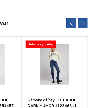
ovar
Totálny výpredaj!
Totálny v
AROL
Dámske džínsy LEE CAROL
Dámske
2354457
DARK HUMOR 112346311 -
CAROL