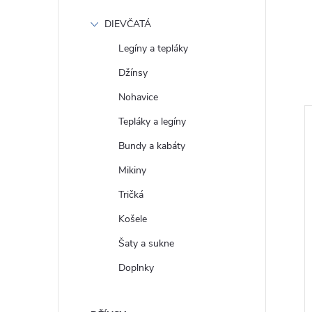
DIEVČATÁ
Legíny a tepláky
Džínsy
Nohavice
Tepláky a legíny
daj!
Bundy a kabáty
Mikiny
Tričká
Košele
Šaty a sukne
Doplnky
fle WRANGLER
Dámske rifle WRANGLER
IGO DUSK
W2334736U FLARE HAZEL