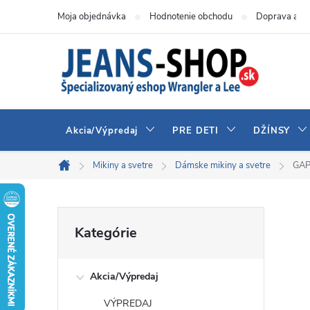
Prejsť
Moja objednávka
Hodnotenie obchodu
Doprava a pl
na
obsah
Akcia/Výpredaj
PRE DETI
DŽÍNSY
Mikiny a svetre
Dámske mikiny a svetre
GAP 
Domov
B
Preskočiť
Kategórie
kategórie
o
Akcia/Výpredaj
č
VÝPREDAJ