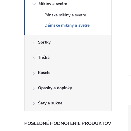
Mikiny a svetre
Pánske mikiny a svetre
Dámske mikiny a svetre
 Krátký crop
GAP Dámský Svetr s logem
Šortky
Soft 854755-02
796841-00
€59
Tričká
DETAIL
DETAIL
Skladom
Košele
Opasky a doplnky
Šaty a sukne
POSLEDNÉ HODNOTENIE PRODUKTOV