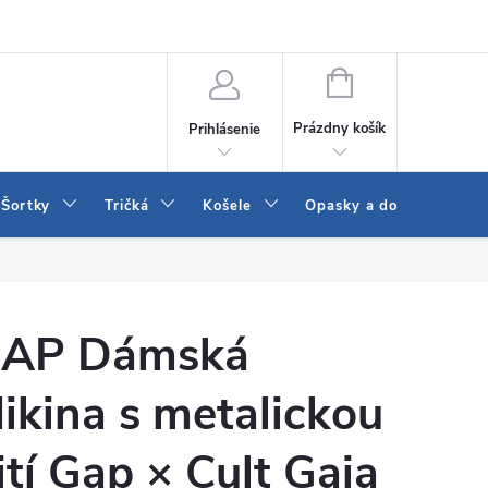
 a LEE
Naša predajňa
Blog
Kontakt
Vrátenie a výmena to
NÁKUPNÝ
KOŠÍK
Prázdny košík
Prihlásenie
Šortky
Tričká
Košele
Opasky a doplnky
AP Dámská
ikina s metalickou
ití Gap × Cult Gaia