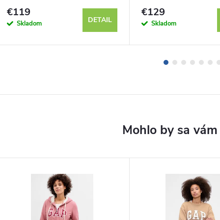
112346641
€119
€129
DETAIL
Skladom
Skladom