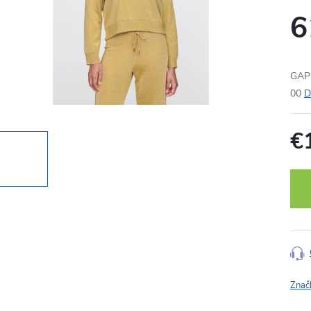
6
GAP 
00
D
€
Jedn
cena
Znač