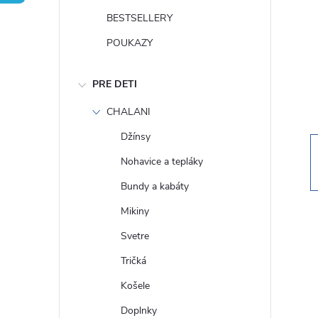
n
BESTSELLERY
ý
POUKAZY
p
PRE DETI
a
CHALANI
Džínsy
n
Nohavice a tepláky
e
Bundy a kabáty
Mikiny
l
Svetre
Tričká
Košele
Doplnky